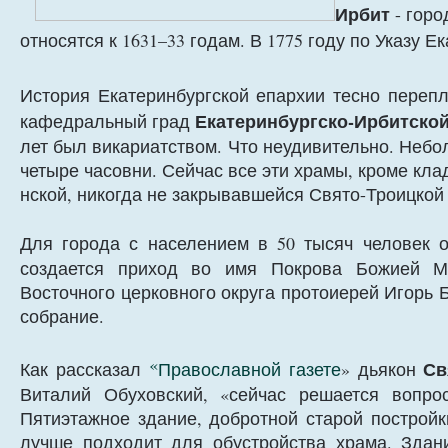
Ирбит
- горо
относятся к 1631–33 годам. В 1775 году по Указу Е
История Екатеринбургской епархии тесно
перепл
Екатеринбургско-Ирбитско
кафедральный град
лет был викариатством. Что неудивительно. Небо
четыре часовни. Сейчас все эти храмы, кроме кл
нской, никогда не закрывавшейся Свято-Троицкой
Для города с населением в 50 тысяч человек о
создается приход во имя Покрова Божией Ма
Восточного церковного округа протоиерей Игорь 
собрание.
«
Св
Как рассказал
Православной газете
» дьякон
Виталий Обуховский, «сейчас решается вопр
Пятиэтажное здание, добротной старой постройк
лучше подходит для обустройства храма. Здан