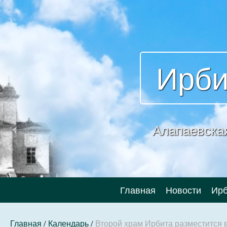
Ирби
Алапаевска
Главная
Новости
Ирб
Главная
/
Календарь
/
Второй храм Ирбита разместится в