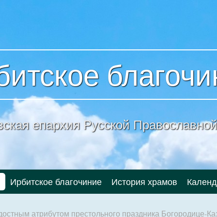
битское благочи
вская епархия
Русской Православной
и
Ирбитское благочиние
История храмов
Календ
достным атрибутом престольного праздника Богородице-Ка