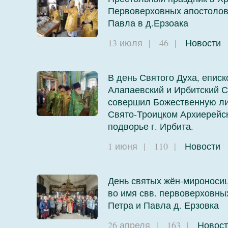
Первоверховных апостолов
Павла в д.Ерзоака
13 июля
|
46
|
Новости
В день Святого Духа, еписк
Алапаевский и Ирбитский С
совершил Божественную ли
Свято-Троицком Архиерейс
подворье г. Ирбита.
1 июня
|
110
|
Новости
День святых жён-мироносиц
во имя свв. первоверховны
Петра и Павла д. Ерзовка
26 апреля
|
163
|
Новост