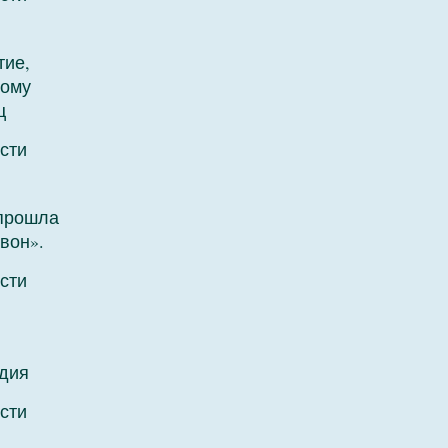
тие,
ному
ц
сти
 прошла
вон».
сти
дия
сти