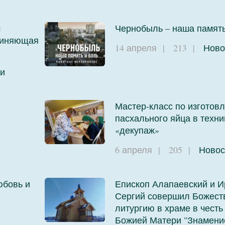
м
Чернобыль – наша памят
единяющая
14 апреля
|
213
|
Ново
и
Мастер-класс по изготов
пасхального яйца в техни
и
«декупаж»
6 апреля
|
205
|
Новос
юбовь и
Епископ Алапаевский и И
Сергий совершил Божест
литургию в храме в честь
Божией Матери "Знамени