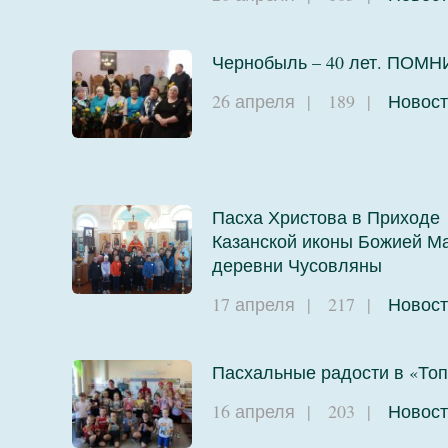
Чернобыль – 40 лет. ПОМН
26 апреля
|
189
|
Новост
Пасха Христова в Приходе
Казанской иконы Божией М
деревни Чусовляны
17 апреля
|
217
|
Новост
Пасхальные радости в «Топ
16 апреля
|
203
|
Новост