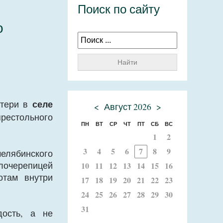
Поиск по сайту
о
Найти
селе
атери в
<
Август 2026
>
рестольного
ПН
ВТ
СР
ЧТ
ПТ
СБ
ВС
1
2
3
4
5
6
7
8
9
елябинского
лочерепицей
10
11
12
13
14
15
16
отам внутри
17
18
19
20
21
22
23
24
25
26
27
28
29
30
31
дость, а не