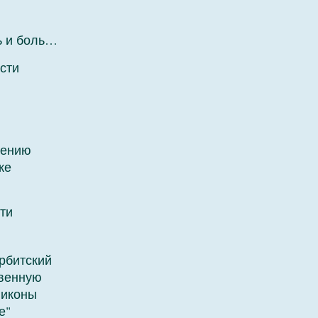
ь и боль…
сти
лению
ке
ти
рбитский
венную
 иконы
е"