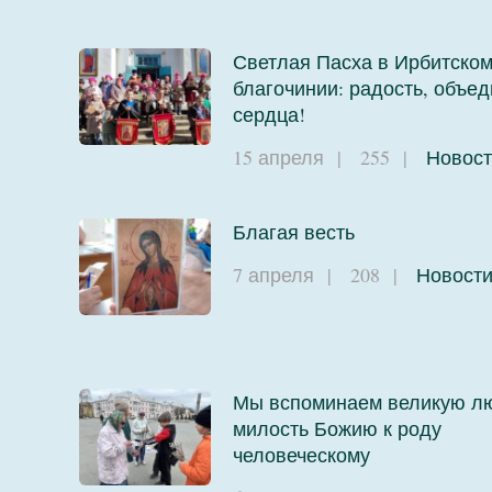
Светлая Пасха в Ирбитско
благочинии: радость, объ
сердца!
15 апреля
|
255
|
Новост
Благая весть
7 апреля
|
208
|
Новост
Мы вспоминаем великую л
милость Божию к роду
человеческому