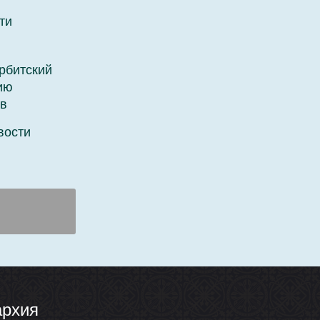
ти
рбитский
ию
в
вости
архия