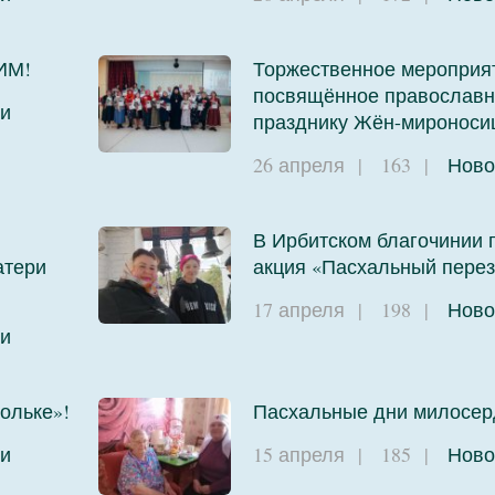
ИМ!
Торжественное мероприя
посвящённое православ
и
празднику Жён-мироноси
26 апреля
|
163
|
Ново
В Ирбитском благочинии
атери
акция «Пасхальный перез
17 апреля
|
198
|
Ново
и
ольке»!
Пасхальные дни милосер
и
15 апреля
|
185
|
Ново