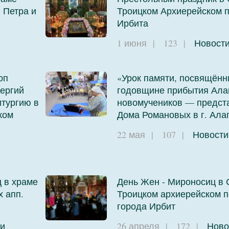
 Петра и
Троицком Архиерейском п
Ирбита
1 июня
|
123
|
Новост
оп
«Урок памяти, посвящённ
ергий
годовщине прибытия Ала
тургию в
новомучеников — предст
ком
Дома Романовых в г. Ала
22 мая
|
107
|
Новости
 в храме
День Жен - Мироносиц в 
х апп.
Троицком архиерейском 
города Ирбит
и
26 апреля
|
172
|
Ново