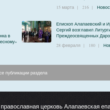
и
15 марта
|
216
|
Новос
Епископ Алапаевский и И
Сергий возглавил Литург
нка в
Преждеосвященных Даро
бесному»
28 февраля
|
180
|
Но
се публикации раздела
я православная церковь Алапаевская еп