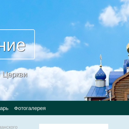
ние
 Церкви
арь
Фотогалерея
занского