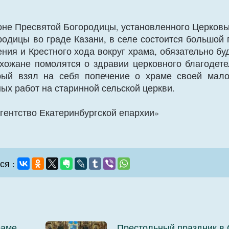
коне Пресвятой Богородицы, установленного Церковь
родицы во граде Казани, в селе состоится большой
ния и Крестного хода вокруг храма, обязательно бу
хожане помолятся о здравии церковного благодет
рый взял на себя попечение о храме своей мал
х работ на старинной сельской церкви.
гентство Екатеринбургской епархии»
ся :
раме
Престольный праздник в 