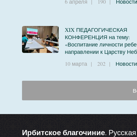
6 апреля
|
190
|
Новост
XIX ПЕДАГОГИЧЕСКАЯ
КОНФЕРЕНЦИЯ на тему:
«Воспитание личности ребе
направлении к Царству Не
10 марта
|
202
|
Новости
В
Ирбитское благочиние
. Русска