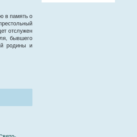
ю в память о
 престольный
дет отслужен
еля, бывшего
ой родины и
Свято-