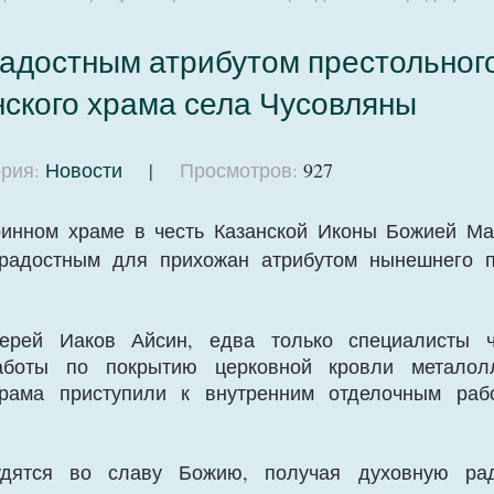
радостным атрибутом престольног
нского храма села Чусовляны
рия:
Новости
|
Просмотров:
927
ринном храме в честь Казанской Иконы Божией М
 радостным для прихожан атрибутом нынешнего п
иерей Иаков Айсин, едва только специалисты ч
работы по покрытию церковной кровли металол
храма приступили к внутренним отделочным раб
рудятся во славу Божию, получая духовную ра