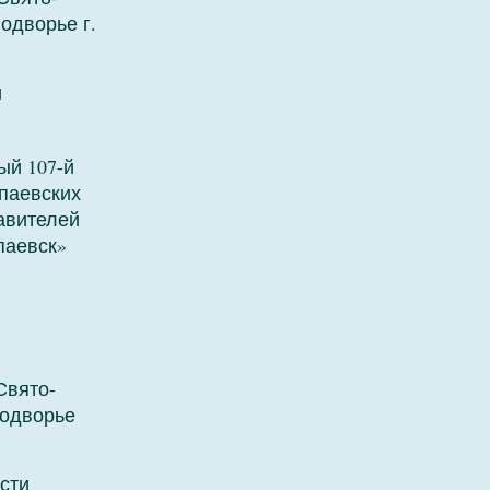
одворье г.
и
ый 107-й
паевских
авителей
паевск»
Свято-
подворье
сти