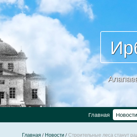
Ир
Алапае
Главная
Новост
Главная
/
Новости
/
Строительные леса станут ра