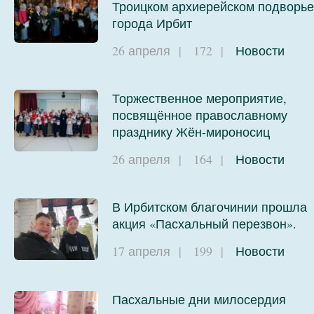
Троицком архиерейском подворье
города Ирбит
26 апреля
|
172
|
Новости
Торжественное мероприятие,
посвящённое православному
празднику Жён-мироносиц
26 апреля
|
164
|
Новости
В Ирбитском благочинии прошла
акция «Пасхальный перезвон».
17 апреля
|
199
|
Новости
Пасхальные дни милосердия