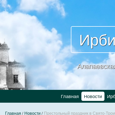
Ирби
Алапаевска
Главная
Новости
Ирб
Главная
/
Новости
/
Престольный праздник в Свято-Трои