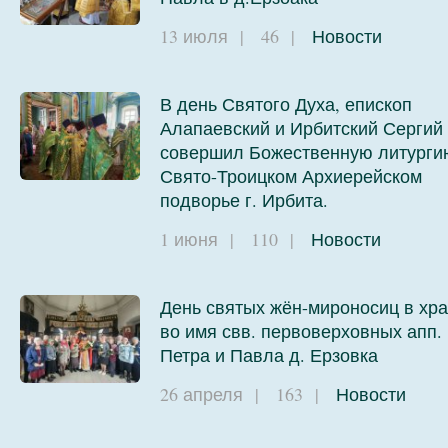
13 июля
|
46
|
Новости
В день Святого Духа, епископ
Алапаевский и Ирбитский Сергий
совершил Божественную литурги
Свято-Троицком Архиерейском
подворье г. Ирбита.
1 июня
|
110
|
Новости
День святых жён-мироносиц в хр
во имя свв. первоверховных апп.
Петра и Павла д. Ерзовка
26 апреля
|
163
|
Новости