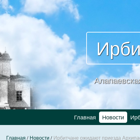
Ирби
Алапаевска
Главная
Новости
Ирб
Главная
/
Новости
/
Ирбитчане ожидают приезда Архипас