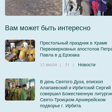
64
Вам может быть интересно
Престольный праздник в Храме
Первоверховных апостолов Петра
68
7
Павла в д.Ерзоака
13 июля
|
51
|
Новости
В день Святого Духа, епископ
Алапаевский и Ирбитский Сергий
совершил Божественную литурги
Свято-Троицком Архиерейском
подворье г. Ирбита.