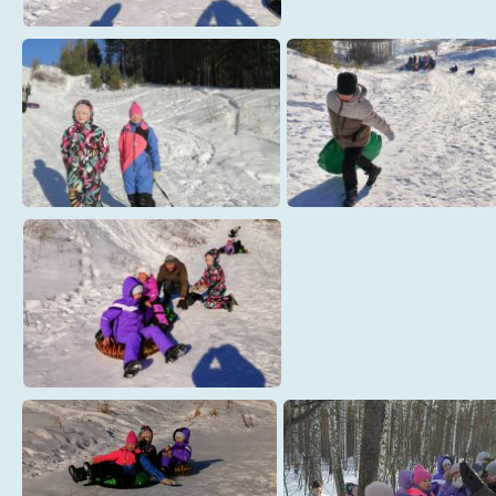
52
53
54