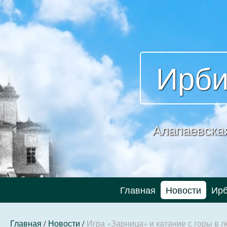
Ирби
Алапаевска
Главная
Новости
Ирб
Главная
/
Новости
/
Игра «Зарница» и катание с горы в 