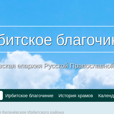
битское благочи
вская епархия
Русской Православной
и
Ирбитское благочиние
История храмов
Календ
е Килачёвское Ирбитского района