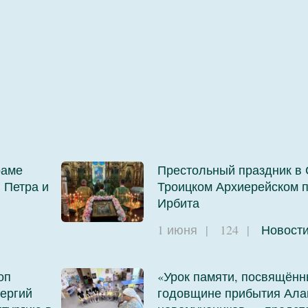
раме
Престольный праздник в 
 Петра и
Троицком Архиерейском п
Ирбита
1 июня
|
124
|
Новост
оп
«Урок памяти, посвящённ
ергий
годовщине прибытия Ала