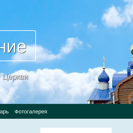
ние
 Церкви
арь
Фотогалерея