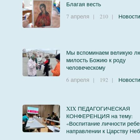
Благая весть
7 апреля
|
210
|
Новост
Мы вспоминаем великую л
милость Божию к роду
человеческому
6 апреля
|
192
|
Новост
XIX ПЕДАГОГИЧЕСКАЯ
КОНФЕРЕНЦИЯ на тему:
«Воспитание личности ребе
направлении к Царству Не