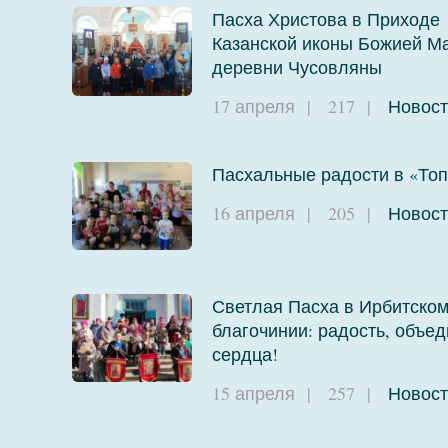
Пасха Христова в Приходе
Казанской иконы Божией М
деревни Чусовляны
17 апреля
|
217
|
Новост
Пасхальные радости в «Топ
16 апреля
|
205
|
Новост
Светлая Пасха в Ирбитско
благочинии: радость, объ
сердца!
15 апреля
|
257
|
Новост