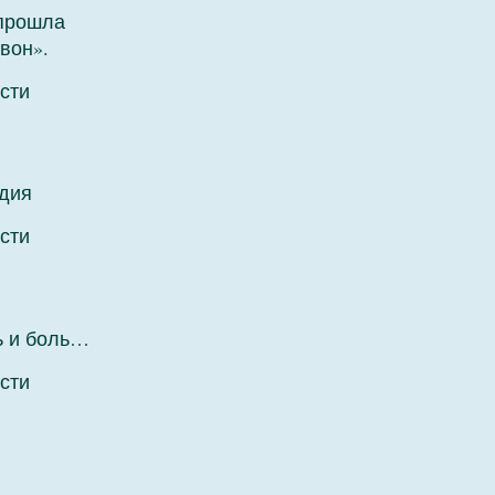
 прошла
вон».
сти
дия
сти
ь и боль…
сти