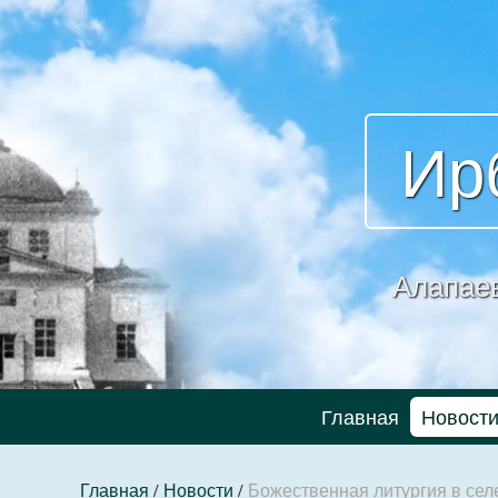
Ир
Алапае
Главная
Новост
Главная
/
Новости
/
Божественная литургия в сел