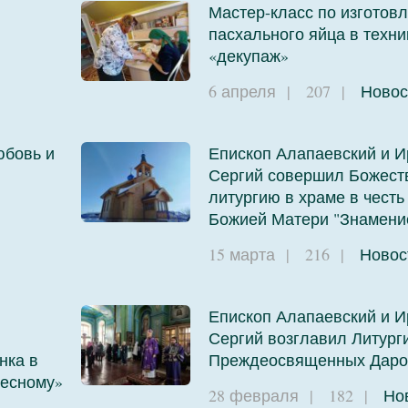
Мастер-класс по изготов
пасхального яйца в техни
и
«декупаж»
6 апреля
|
207
|
Новос
юбовь и
Епископ Алапаевский и И
Сергий совершил Божест
литургию в храме в честь
Божией Матери "Знамени
и
15 марта
|
216
|
Новос
Епископ Алапаевский и И
Сергий возглавил Литург
нка в
Преждеосвященных Даро
бесному»
28 февраля
|
182
|
Но