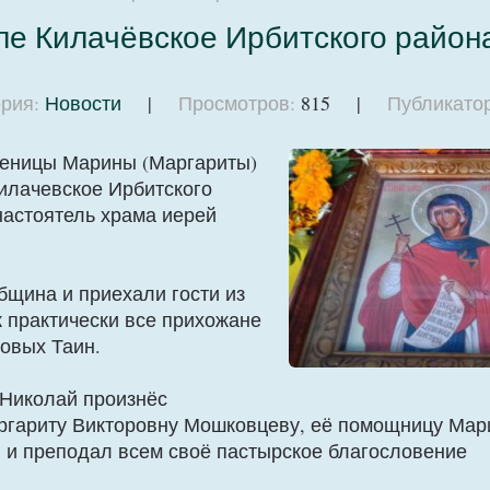
ле Килачёвское Ирбитского район
рия:
Новости
|
Просмотров:
815 |
Публикатор
ученицы Марины (Маргариты)
Килачевское Ирбитского
астоятель храма иерей
бщина и приехали гости из
к практически все прихожане
овых Таин.
 Николай произнёс
аргариту Викторовну Мошковцеву, её помощницу Мар
и преподал всем своё пастырское благословение