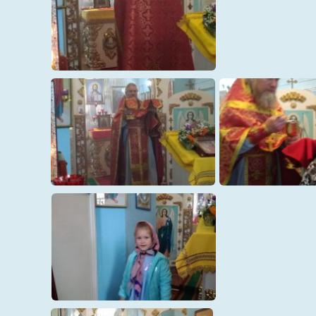
01
02
04
05
06