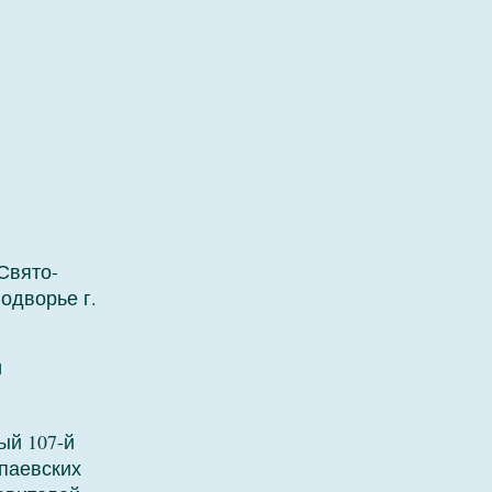
Свято-
одворье г.
и
ый 107-й
паевских