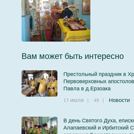
08
Вам может быть интересно
Престольный праздник в Х
Первоверховных апостолов
09
Павла в д.Ерзоака
13 июля
|
48
|
Новости
В день Святого Духа, еписк
Алапаевский и Ирбитский С