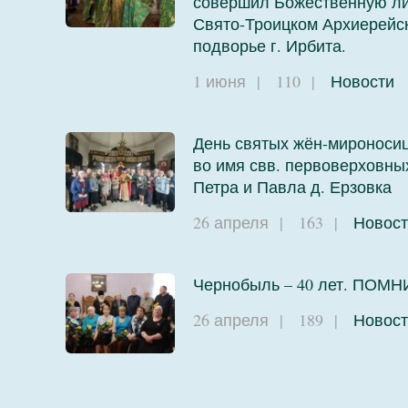
совершил Божественную ли
Свято-Троицком Архиерейс
подворье г. Ирбита.
1 июня
|
110
|
Новости
День святых жён-мироносиц
во имя свв. первоверховны
Петра и Павла д. Ерзовка
26 апреля
|
163
|
Новост
Чернобыль – 40 лет. ПОМН
26 апреля
|
189
|
Новост