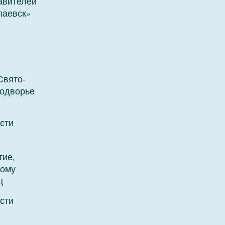
авителей
паевск»
Свято-
подворье
сти
тие,
ному
ц
сти