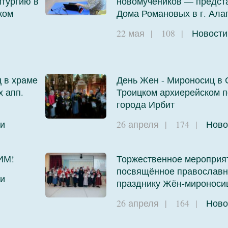
тургию в
новомучеников — предст
ком
Дома Романовых в г. Ала
22 мая
|
108
|
Новости
 в храме
День Жен - Мироносиц в 
х апп.
Троицком архиерейском 
города Ирбит
и
26 апреля
|
174
|
Ново
ИМ!
Торжественное мероприя
посвящённое православ
и
празднику Жён-мироноси
26 апреля
|
164
|
Ново