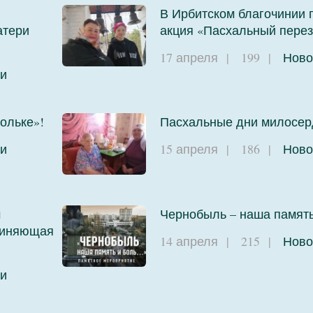
В Ирбитском благочинии
атери
акция «Пасхальный перез
17 апреля
|
199
|
Ново
и
ольке»!
Пасхальные дни милосер
и
15 апреля
|
186
|
Ново
м
Чернобыль – наша памят
единяющая
14 апреля
|
215
|
Ново
и