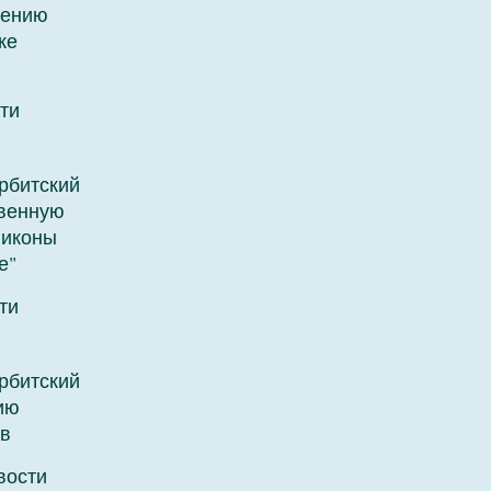
лению
ке
ти
рбитский
венную
 иконы
е"
ти
рбитский
ию
в
вости