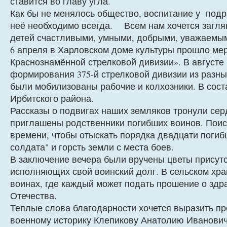
ставится во главу угла.
Как бы не менялось общество, воспитание у подр
неё необходимо всегда. Всем нам хочется заглян
детей счастливыми, умными, добрыми, уважаемы
6 апреля в Харловском доме культуры прошло ме
Краснознамённой стрелковой дивизии». В августе
формирования 375-й стрелковой дивизии из разны
были мобилизованы рабочие и колхозники. В сост
Ирбитского района.
Рассказы о подвигах наших земляков тронули се
приглашены родственники погибших воинов. Поис
времени, чтобы отыскать порядка двадцати погиб
солдата" и горсть земли с места боев.
В заключение вечера были вручены цветы присут
исполняющих свой воинский долг. В сельском хра
воинах, где каждый может подать прошение о здр
Отечества.
Теплые слова благодарности хочется выразить п
военному историку Клепикову Анатолию Иванович