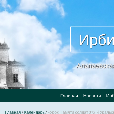
Ирби
Алапаевска
Главная
Новости
Ирб
Главная
/
Календарь
/
«Урок Памяти солдат 375-й Ураль