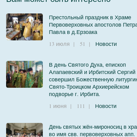
Престольный праздник в Храме
Первоверховных апостолов Петра
08
Павла в д.Ерзоака
13 июля
|
51
|
Новости
В день Святого Духа, епископ
Алапаевский и Ирбитский Сергий
совершил Божественную литурги
Свято-Троицком Архиерейском
подворье г. Ирбита.
1 июня
|
111
|
Новости
День святых жён-мироносиц в хр
во имя свв. первоверховных апп.