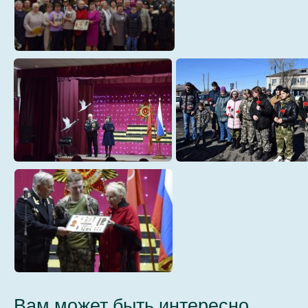
01
02
04
05
06
Вам может быть интересно