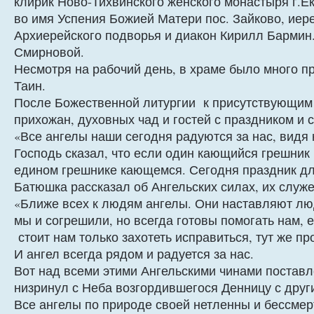
клирик Ново-Тихвинского женского монастыря г.Е
во имя Успения Божией Матери пос. Зайково, иер
Архиерейского подворья и диакон Кирилл Бармин.
Смирновой.
Несмотря на рабочий день, в храме было много 
Таин.
После Божественной литургии к присутствующим 
прихожан, духовных чад и гостей с праздником и 
«Все ангелы наши сегодня радуются за нас, видя 
Господь сказал, что если один кающийся грешник 
едином грешнике кающемся. Сегодня праздник для 
Батюшка рассказал об Ангельских силах, их служ
«Ближе всех к людям ангелы. Они наставляют люд
мы и согрешили, но всегда готовы помогать нам,
стоит нам только захотеть исправиться, тут же пр
И ангел всегда рядом и радуется за нас.
Вот над всеми этими Ангельскими чинами поставл
низринул с Неба возгордившегося Денницу с дру
Все ангелы по природе своей нетленны и бессмер