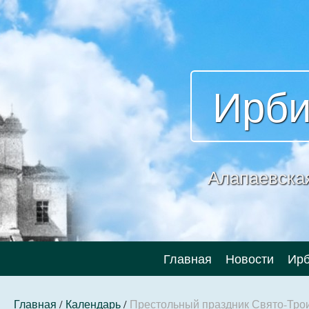
Ирби
Алапаевска
Главная
Новости
Ирб
Главная
/
Календарь
/
Престольный праздник Свято-Трои