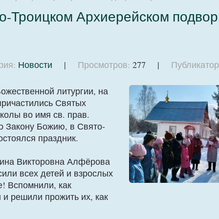
о-Троицком Архиерейском подвор
рия:
Новости
|
Просмотров:
277 |
Публикатор
Божественной литургии, на
причастились Святых
олы во имя св. прав.
о Закону Божию, в Свято-
остоялся праздник.
рина Викторовна Алфёрова
сили всех детей и взрослых
! Вспомнили, как
 и решили прожить их, как