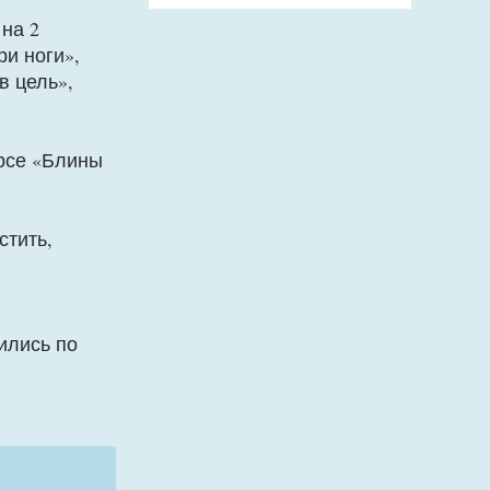
на 2
и ноги»,
в цель»,
урсе «Блины
стить,
ились по