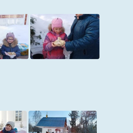
27
30б