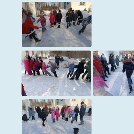
18б
19
21