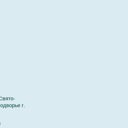
Свято-
одворье г.
и