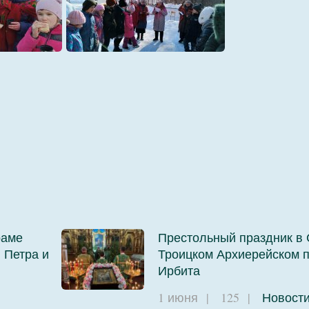
4
раме
Престольный праздник в 
 Петра и
Троицком Архиерейском п
Ирбита
1 июня
|
125
|
Новост