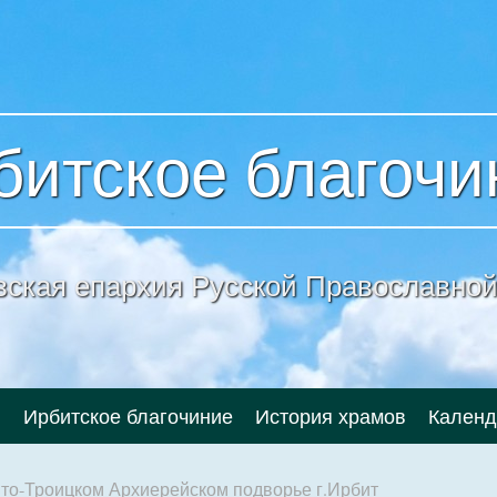
битское благочи
вская епархия
Русской Православной
и
Ирбитское благочиние
История храмов
Календ
то-Троицком Архиерейском подворье г.Ирбит