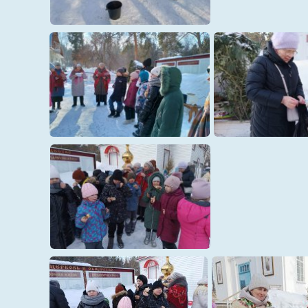
22
26
28
3
30а