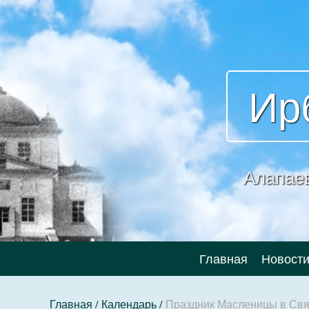
Ир
Алапае
Главная
Новост
Главная
/
Календарь
/
Праздник Масленицы в Свя