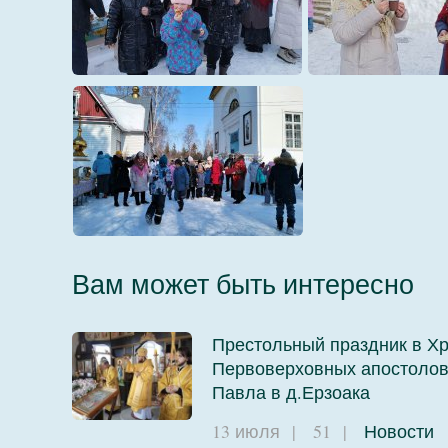
32
36
37
Вам может быть интересно
Престольный праздник в Х
Первоверховных апостолов
8
Павла в д.Ерзоака
13 июля
|
51
|
Новости