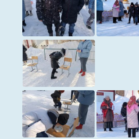
14
15
16
18а