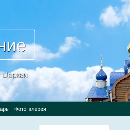
ние
 Церкви
арь
Фотогалерея