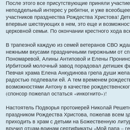
После этого все присутствующие приняли участие
неподдельный интерес у ребятни, и уже всеобщее
участников празднества Рождества Христова! Дет
впервые шествующих в нем, это еще и возможнос
церковной семьи. По окончании крестного хода в
В трапезной каждую из семей ветеранов СВО ждал
нежными вкусами праздничными пирожными от сп
Пономаревой, Алины Антиповой и Елены Прониной
Ирбитский молочный завод порадовал детишек 
Певчая храма Елена Анкудинова грела души желан
радостью подпевали ей. А тем временем рождест
возможностями Антону в качестве рождественско
(спонсор пожелал остаться «инкогнито»)!
Настоятель Подворья протоиерей Николай Решетн
праздником Рождества Христова, пожелав всем зд
приходить в храм с детьми на Божественную лит
вручил отцам-воинам сертификаты «Мой папа – ге