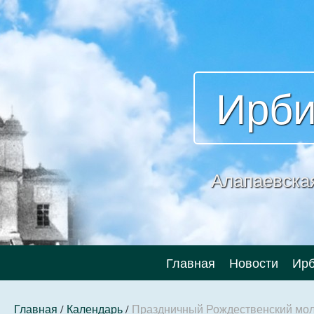
Ирби
Алапаевска
Главная
Новости
Ирб
Главная
/
Календарь
/
Праздничный Рождественский мол