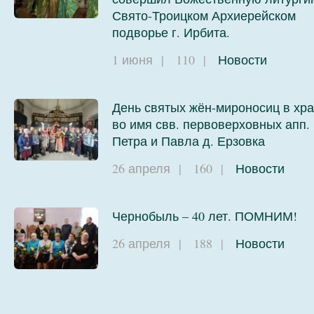
Свято-Троицком Архиерейском
подворье г. Ирбита.
1 июня
|
110
|
Новости
День святых жён-мироносиц в хр
во имя свв. первоверховных апп.
Петра и Павла д. Ерзовка
26 апреля
|
160
|
Новости
Чернобыль – 40 лет. ПОМНИМ!
26 апреля
|
188
|
Новости