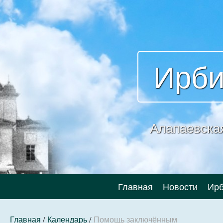
Ирби
Алапаевска
Главная
Новости
Ирб
Главная
/
Календарь
/
Помощь заключённым