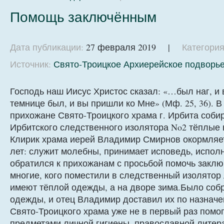
Помощь заключённым
Дата публикации:
27 февраля 2019 |
Категория
Источник:
Свято-Троицкое Архиерейское подворье
Господь наш Иисус Христос сказал: «…был наг, и
темнице был, и вы пришли ко Мне» (Мф. 25, 36). 
прихожане Свято-Троицкого храма г. Ирбита соб
Ирбитского следственного изолятора No2 тёплые 
Клирик храма иерей Владимир Смирнов окормляе
лет: служит молебны, принимает исповедь, испол
обратился к прихожанам с просьбой помочь заклю
многие, кого поместили в следственный изолятор 
имеют тёплой одежды, а на дворе зима.Было соб
одежды, и отец Владимир доставил их по назнач
Свято-Троицкого храма уже не в первый раз помо
предметами личной гигиены, православной литер