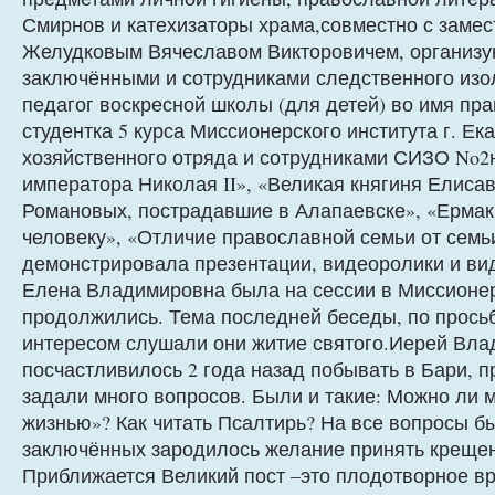
Смирнов и катехизаторы храма,совместно с заме
Желудковым Вячеславом Викторовичем, организу
заключёнными и сотрудниками следственного изо
педагог воскресной школы (для детей) во имя пр
студентка 5 курса Миссионерского института г. Е
хозяйственного отряда и сотрудниками СИЗО No2
императора Николая II», «Великая княгиня Елиса
Романовых, пострадавшие в Алапаевске», «Ермак 
человеку», «Отличие православной семьи от сем
демонстрировала презентации, видеоролики и ви
Елена Владимировна была на сессии в Миссионер
продолжились. Тема последней беседы, по прось
интересом слушали они житие святого.Иерей Вла
посчастливилось 2 года назад побывать в Бари, 
задали много вопросов. Были и такие: Можно ли
жизнью»? Как читать Псалтирь? На все вопросы бы
заключённых зародилось желание принять крещени
Приближается Великий пост –это плодотворное в