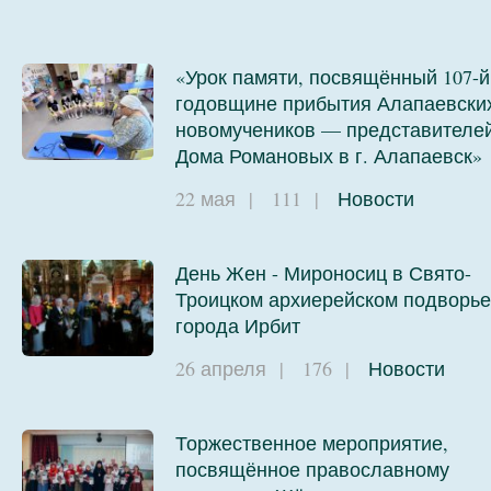
«Урок памяти, посвящённый 107-й
годовщине прибытия Алапаевски
новомучеников — представителе
Дома Романовых в г. Алапаевск»
22 мая
|
111
|
Новости
День Жен - Мироносиц в Свято-
Троицком архиерейском подворье
города Ирбит
26 апреля
|
176
|
Новости
Торжественное мероприятие,
посвящённое православному