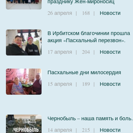
празднику Жён-мироносиц
26 апреля
|
168
|
Новости
В Ирбитском благочинии прошла
акция «Пасхальный перезвон».
17 апреля
|
204
|
Новости
Пасхальные дни милосердия
15 апреля
|
189
|
Новости
Чернобыль – наша память и бол
14 апреля
|
215
|
Новости