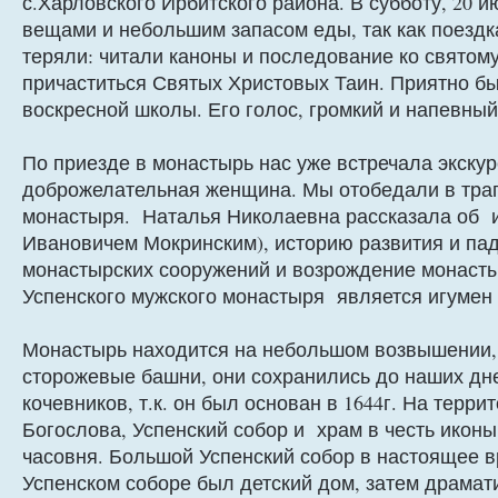
с.Харловского Ирбитского района. В субботу, 20 и
вещами и небольшим запасом еды, так как поездка
теряли: читали каноны и последование ко святому
причаститься Святых Христовых Таин. Приятно б
воскресной школы. Его голос, громкий и напевный,
По приезде в монастырь нас уже встречала экску
доброжелательная женщина. Мы отобедали в трапе
монастыря. Наталья Николаевна рассказала об 
Ивановичем Мокринским), историю развития и пад
монастырских сооружений и возрождение монасты
Успенского мужского монастыря является игумен 
Монастырь находится на небольшом возвышении, 
сторожевые башни, они сохранились до наших дн
кочевников, т.к. он был основан в 1644г. На терр
Богослова, Успенский собор и храм в честь икон
часовня. Большой Успенский собор в настоящее в
Успенском соборе был детский дом, затем драмат