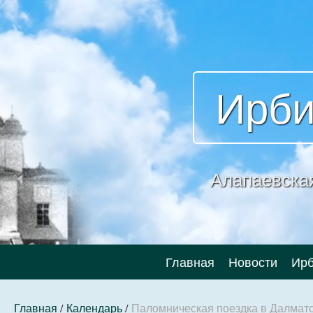
Ирби
Алапаевска
Главная
Новости
Ирб
Главная
/
Календарь
/
Паломническая поездка в Далмат