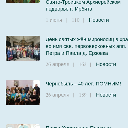
Свято-Троицком Архиерейском
подворье г. Ирбита.
1 июня
|
110
|
Новости
День святых жён-мироносиц в хр
во имя свв. первоверховных апп.
Петра и Павла д. Ерзовка
26 апреля
|
163
|
Новости
Чернобыль – 40 лет. ПОМНИМ!
26 апреля
|
189
|
Новости
Пасха Христова в Приходе