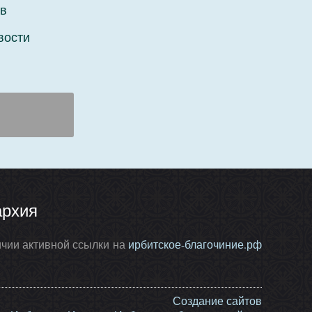
в
вости
архия
чии активной ссылки на
ирбитское-благочиние.рф
Создание сайтов