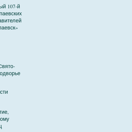
ый 107-й
паевских
авителей
паевск»
Свято-
подворье
сти
тие,
ному
ц