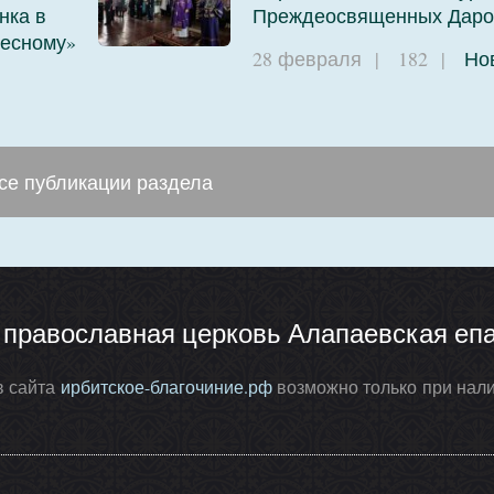
нка в
Преждеосвященных Даро
бесному»
28 февраля
|
182
|
Но
се публикации раздела
я православная церковь Алапаевская еп
в сайта
ирбитское-благочиние.рф
возможно только при нали