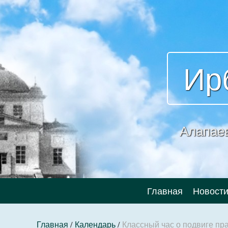
Ир
Алапае
Главная
Новост
Главная
/
Календарь
/
Классный час о подвиге пр