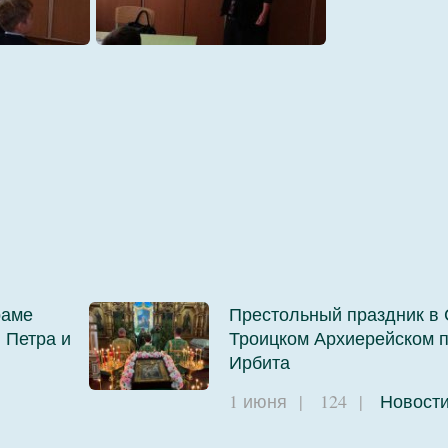
1571644223174
раме
Престольный праздник в 
 Петра и
Троицком Архиерейском п
Ирбита
1 июня
|
124
|
Новост