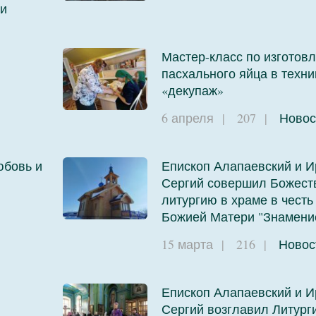
и
Мастер-класс по изготов
пасхального яйца в техни
и
«декупаж»
6 апреля
|
207
|
Новос
юбовь и
Епископ Алапаевский и И
Сергий совершил Божест
литургию в храме в честь
Божией Матери "Знамени
и
15 марта
|
216
|
Новос
Епископ Алапаевский и И
Сергий возглавил Литург