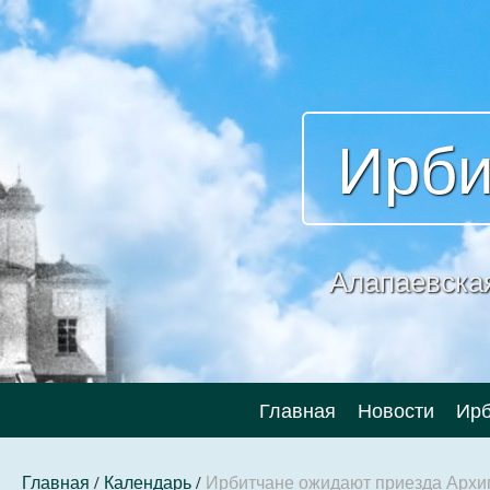
Ирби
Алапаевска
Главная
Новости
Ирб
Главная
/
Календарь
/
Ирбитчане ожидают приезда Архип