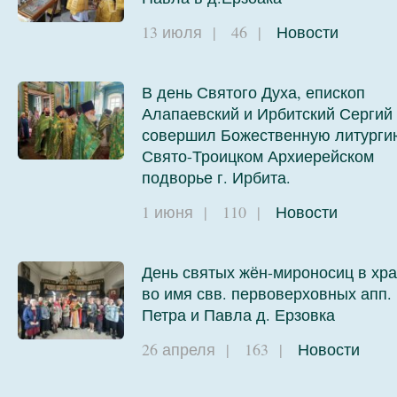
13 июля
|
46
|
Новости
В день Святого Духа, епископ
Алапаевский и Ирбитский Сергий
совершил Божественную литурги
Свято-Троицком Архиерейском
подворье г. Ирбита.
1 июня
|
110
|
Новости
День святых жён-мироносиц в хр
во имя свв. первоверховных апп.
Петра и Павла д. Ерзовка
26 апреля
|
163
|
Новости