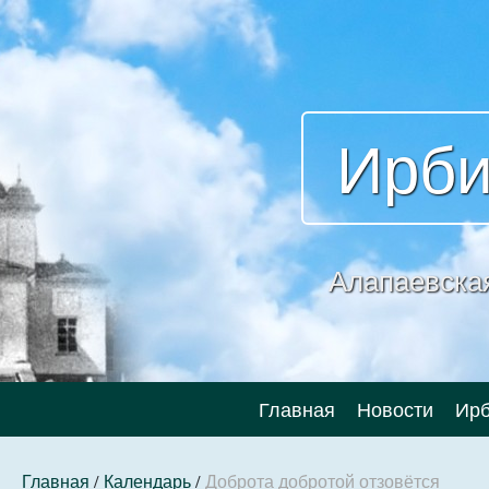
Ирби
Алапаевска
Главная
Новости
Ирб
Главная
/
Календарь
/
Доброта добротой отзовётся