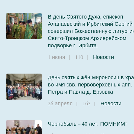
В день Святого Духа, епископ
Алапаевский и Ирбитский Сергий
совершил Божественную литурги
Свято-Троицком Архиерейском
подворье г. Ирбита.
1 июня
|
110
|
Новости
День святых жён-мироносиц в хр
во имя свв. первоверховных апп.
Петра и Павла д. Ерзовка
26 апреля
|
163
|
Новости
Чернобыль – 40 лет. ПОМНИМ!