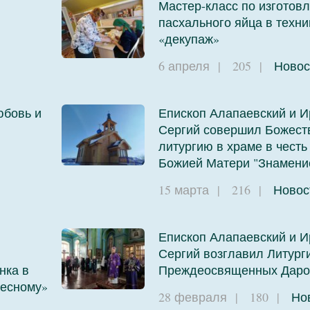
Мастер-класс по изготов
пасхального яйца в техни
и
«декупаж»
6 апреля
|
205
|
Новос
юбовь и
Епископ Алапаевский и И
Сергий совершил Божест
литургию в храме в честь
Божией Матери "Знамени
и
15 марта
|
216
|
Новос
Епископ Алапаевский и И
Сергий возглавил Литург
нка в
Преждеосвященных Даро
бесному»
28 февраля
|
180
|
Но