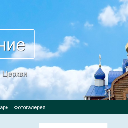
ние
 Церкви
арь
Фотогалерея