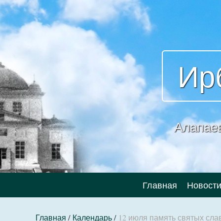
Ир
Алапае
Главная
Новост
Главная
/
Календарь
/
12 июля память святых сл