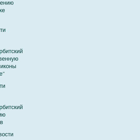
лению
ке
ти
рбитский
венную
 иконы
е"
ти
рбитский
ию
в
вости