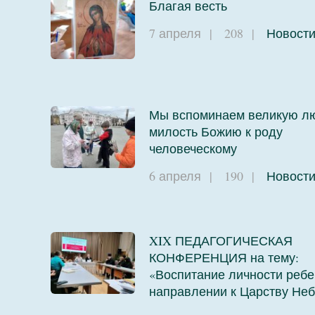
Благая весть
7 апреля
|
208
|
Новост
Мы вспоминаем великую л
милость Божию к роду
человеческому
6 апреля
|
190
|
Новост
XIX ПЕДАГОГИЧЕСКАЯ
КОНФЕРЕНЦИЯ на тему:
«Воспитание личности ребе
направлении к Царству Не