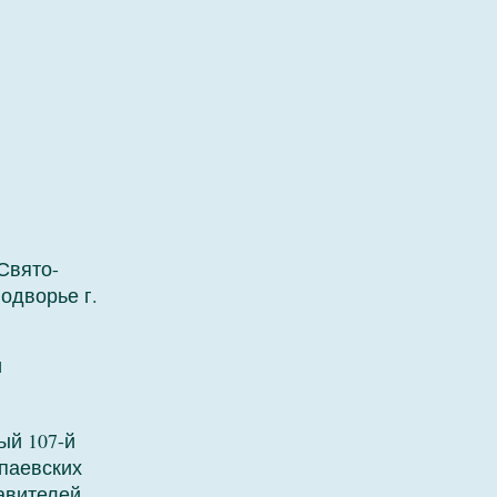
Свято-
одворье г.
и
ый 107-й
паевских
авителей