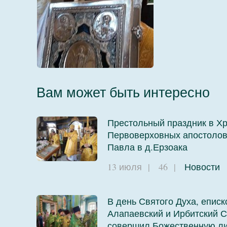
001
002
Вам может быть интересно
Престольный праздник в Х
Первоверховных апостолов
004
Павла в д.Ерзоака
13 июля
|
46
|
Новости
В день Святого Духа, еписк
Алапаевский и Ирбитский С
совершил Божественную ли