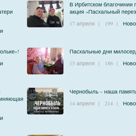
В Ирбитском благочинии
атери
акция «Пасхальный перез
17 апреля
|
199
|
Ново
и
ольке»!
Пасхальные дни милосер
и
15 апреля
|
186
|
Ново
м
Чернобыль – наша памят
единяющая
14 апреля
|
214
|
Ново
и