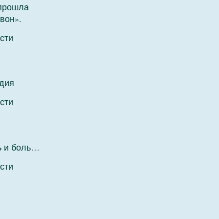
 прошла
вон».
сти
дия
сти
ь и боль…
сти