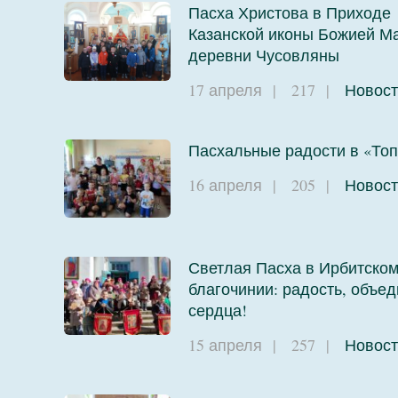
Пасха Христова в Приходе
Казанской иконы Божией М
деревни Чусовляны
17 апреля
|
217
|
Новост
Пасхальные радости в «Топ
16 апреля
|
205
|
Новост
Светлая Пасха в Ирбитско
благочинии: радость, объ
сердца!
15 апреля
|
257
|
Новост