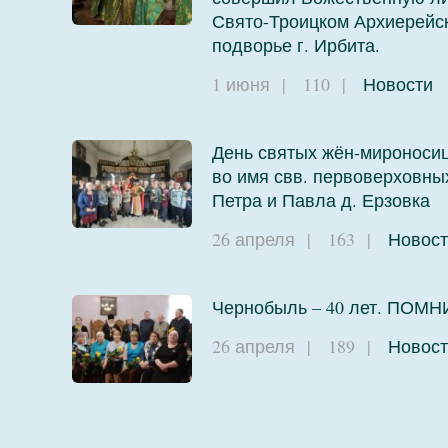
Свято-Троицком Архиерейс
подворье г. Ирбита.
1 июня
|
110
|
Новости
День святых жён-мироносиц
во имя свв. первоверховны
Петра и Павла д. Ерзовка
26 апреля
|
163
|
Новост
Чернобыль – 40 лет. ПОМН
26 апреля
|
189
|
Новост