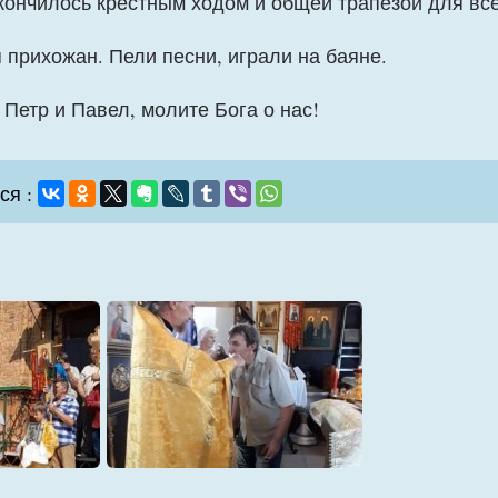
ончилось крестным ходом и общей трапезой для вс
 прихожан. Пели песни, играли на баяне.
етр и Павел, молите Бога о нас!
ся :