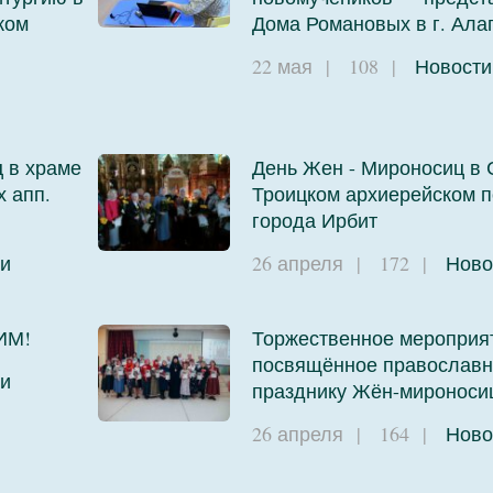
ком
Дома Романовых в г. Ала
22 мая
|
108
|
Новости
 в храме
День Жен - Мироносиц в 
х апп.
Троицком архиерейском 
города Ирбит
и
26 апреля
|
172
|
Ново
ИМ!
Торжественное мероприя
посвящённое православ
и
празднику Жён-мироноси
26 апреля
|
164
|
Ново