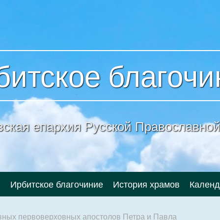
битское благочи
вская епархия
Русской Православной
и
Ирбитское благочиние
История храмов
Календ
авных первоверховных апостолов Петра и Павла