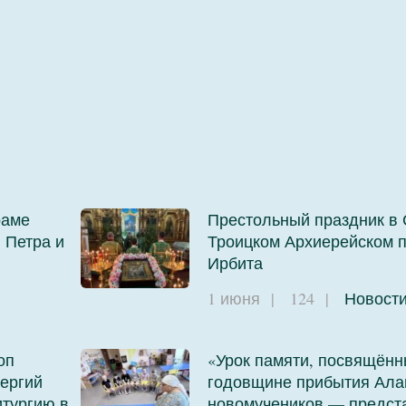
003
раме
Престольный праздник в 
 Петра и
Троицком Архиерейском п
Ирбита
1 июня
|
124
|
Новост
оп
«Урок памяти, посвящённ
ергий
годовщине прибытия Ала
тургию в
новомучеников — предст