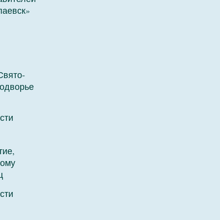
паевск»
Свято-
подворье
сти
тие,
ному
ц
сти