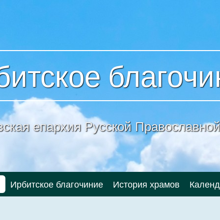
битское благочи
вская епархия
Русской Православной
и
Ирбитское благочиние
История храмов
Календ