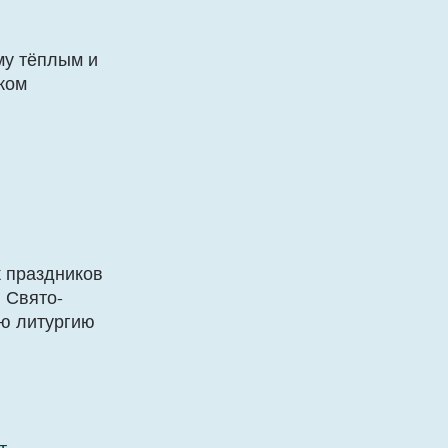
му тёплым и
ком
к праздников
 Свято-
ю литургию