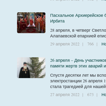
Пасхальное Архиерейское б
Ирбита
28 апреля, в четверг Свет
Алапаевской епархией епи
29 апреля 2022
|
766
|
Н
26 апреля – День участник
памяти жертв этих аварий 
Спустя десятки лет мы всп
электростанции 26 апреля 
стала трагедией для нашей
27 апреля 2022
|
673
|
Н