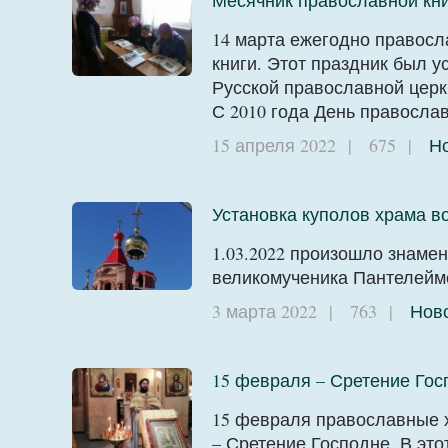
Месячник православной кни
14 марта ежегодно правосл
книги. Этот праздник был 
Русской православной церк
С 2010 года День правосла
15 апреля 2022
|
675
|
Н
Установка куполов храма в
1.03.2022 произошло знамен
великомученика Пантелейм
3 марта 2022
|
763
|
Нов
15 февраля – Сретение Гос
15 февраля православные 
– Сретение Господне. В эт