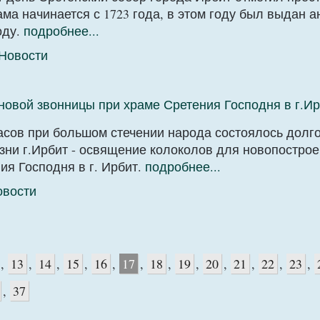
ама начинается с 1723 года, в этом году был выдан а
оду.
подробнее...
Новости
овой звонницы при храме Сретения Господня в г.Ир
 часов при большом стечении народа состоялось долг
зни г.Ирбит - освящение колоколов для новопостро
ия Господня в г. Ирбит.
подробнее...
овости
,
13
,
14
,
15
,
16
,
17
,
18
,
19
,
20
,
21
,
22
,
23
,
,
37