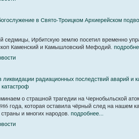
огослужение в Свято-Троицком Архиерейском подво
лой седмицы, Ирбитскую землю посетил временно у
скоп Каменский и Камышловский Мефодий.
подробнее
овости
ов ликвидации радиационных последствий аварий и к
и катастроф
оминаем о страшной трагедии на Чернобыльской ато
1986 года, которая оставила чёрный след на нашем к
 страны и многих народов.
подробнее...
овости