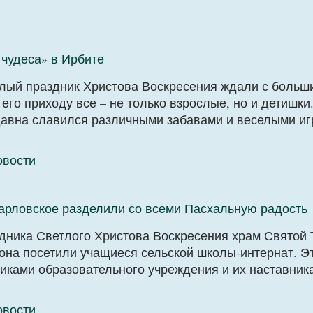
чудеса» в Ирбите
тлый праздник Христова Воскресения ждали с больш
его приходу все – не только взрослые, но и детишки
давна славился различными забавами и веселыми иг
овости
Харловское разделили со всеми Пасхальную радость
ника Светлого Христова Воскресения храм Святой 
она посетили учащиеся сельской школы-интернат. Э
никами образовательного учреждения и их наставник
овости