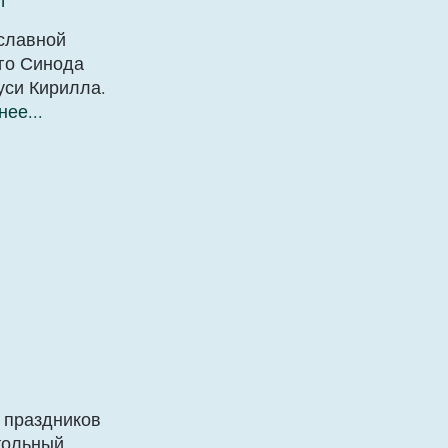
т
ославной
ого Синода
уси Кирилла.
ее...
 праздников
стольный