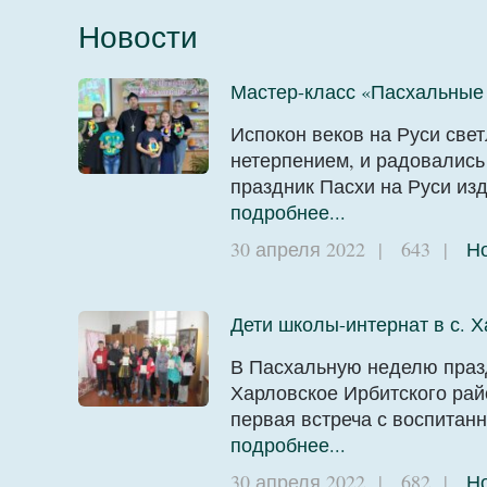
Новости
Мастер-класс «Пасхальные 
Испокон веков на Руси све
нетерпением, и радовались 
праздник Пасхи на Руси из
подробнее...
30 апреля 2022
|
643
|
Н
Дети школы-интернат в с. 
В Пасхальную неделю празд
Харловское Ирбитского рай
первая встреча с воспитан
подробнее...
30 апреля 2022
|
682
|
Н