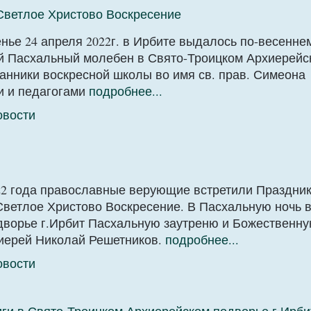
Светлое Христово Воскресение
нье 24 апреля 2022г. в Ирбите выдалось по-весенне
й Пасхальный молебен в Свято-Троицком Архиерейс
анники воскресной школы во имя св. прав. Симеона
и и педагогами
подробнее...
овости
2022 года православные верующие встретили Праздни
 Светлое Христово Воскресение. В Пасхальную ночь в
дворье г.Ирбит Пасхальную заутреню и Божественну
оиерей Николай Решетников.
подробнее...
овости