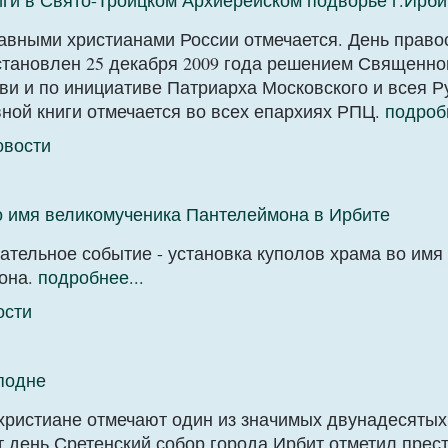
ги в Свято-Троицком Архиерейском подворье г.Ирби
авными христианами России отмечается. День прав
установлен 25 декабря 2009 года решением Священн
ви и по инициативе Патриарха Московского и всея Р
вной книги отмечается во всех епархиях РПЦ.
подробн
овости
о имя великомученика Пантелеймона в Ирбите
ательное событие - установка куполов храма во имя
она.
подробнее...
ости
подне
христиане отмечают один из значимых двунадесятых
от день Сретенский собор города Ирбит отметил пре