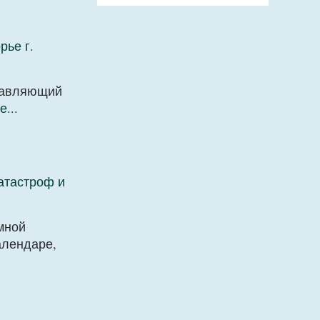
рье г.
правляющий
...
атастроф и
мной
алендаре,