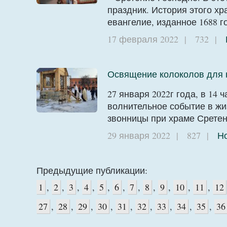
праздник. История этого хр
евангелие, изданное 1688 г
17 февраля 2022
|
732
|
Освящение колоколов для н
27 января 2022г года, в 14
волнительное событие в жи
звонницы при храме Сретен
29 января 2022
|
827
|
Н
Предыдущие публикации:
1
,
2
,
3
,
4
,
5
,
6
,
7
,
8
,
9
,
10
,
11
,
12
27
,
28
,
29
,
30
,
31
,
32
,
33
,
34
,
35
,
36