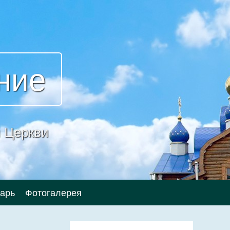
ние
 Церкви
арь
Фотогалерея