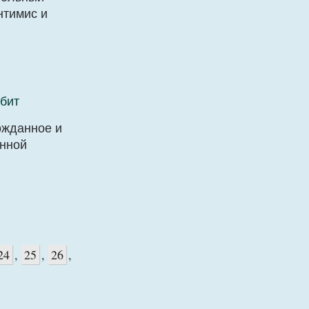
нтимис и
бит
ожданное и
енной
24
,
25
,
26
,