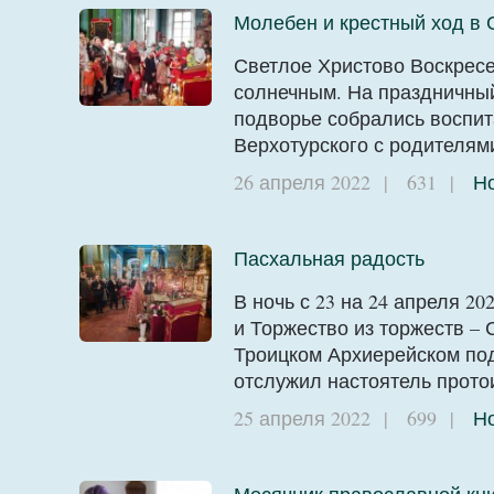
Молебен и крестный ход в 
Светлое Христово Воскресе
солнечным. На праздничны
подворье собрались воспит
Верхотурского с родителям
26 апреля 2022
|
631
|
Н
Пасхальная радость
В ночь с 23 на 24 апреля 
и Торжество из торжеств –
Троицком Архиерейском по
отслужил настоятель прот
25 апреля 2022
|
699
|
Н