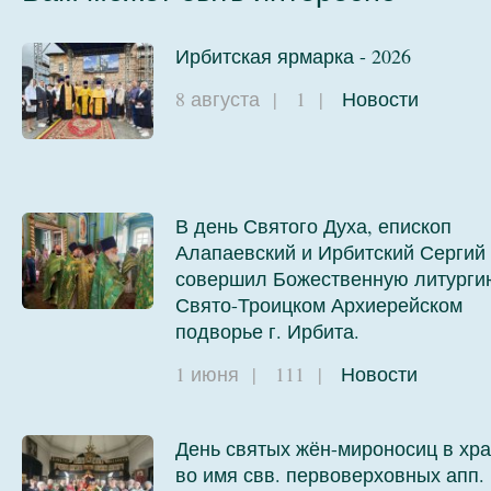
Ирбитская ярмарка - 2026
8 августа
|
1
|
Новости
В день Святого Духа, епископ
Алапаевский и Ирбитский Сергий
совершил Божественную литурги
Свято-Троицком Архиерейском
подворье г. Ирбита.
1 июня
|
111
|
Новости
День святых жён-мироносиц в хр
во имя свв. первоверховных апп.