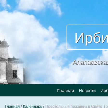
Ирби
Алапаевска
Главная
Новости
Ирб
Главная
/
Календарь
/
Престольный праздник в Свято-Тр