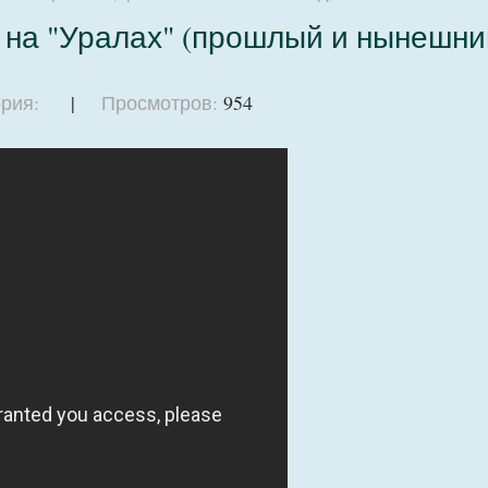
на "Уралах" (прошлый и нынешний
рия:
|
Просмотров:
954