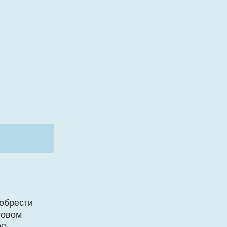
обрести
товом
0%