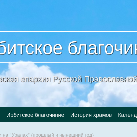
битское благочи
вская епархия
Русской Православной
и
Ирбитское благочиние
История храмов
Календ
 на "Уралах" (прошлый и нынешний год)