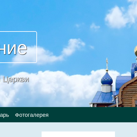
ние
 Церкви
арь
Фотогалерея