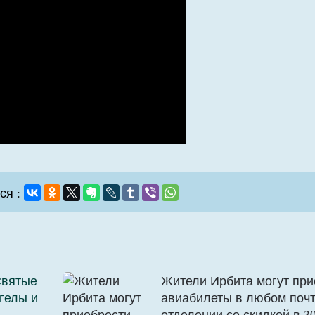
ся :
Святые
Жители Ирбита могут при
гелы и
авиабилеты в любом поч
отделении со скидкой в 3