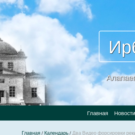
Ир
Алапае
Главная
Новост
Главная
/
Календарь
/
Два Видео форсировки реки