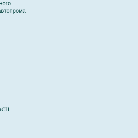
ного
автопрома
itCH