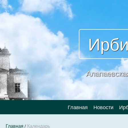
Ирби
Алапаевска
Главная
Новости
Ирб
Главная
/
Календарь