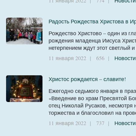
11 января 2022
|
774
|
Новости
Радость Рождества Христова в И
Рождество Христово – один из гл
рождения младенца Иисуса Христ
нетерпением ждут этот светлый и
11 января 2022
|
656
|
Новости
Христос рождается – славите!
Ежегодно седьмого января в пра
«Введение во храм Пресвятой Бо
отец Николай Русаков, несмотря н
торжества и благословил на про
11 января 2022
|
737
|
Новости