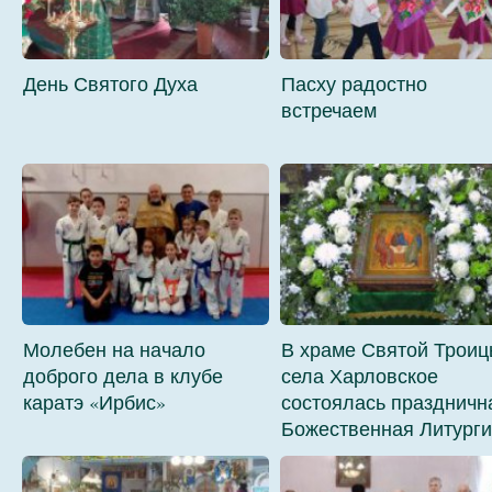
День Святого Духа
Пасху радостно
встречаем
Молебен на начало
В храме Святой Трои
доброго дела в клубе
села Харловское
каратэ «Ирбис»
состоялась праздничн
Божественная Литург