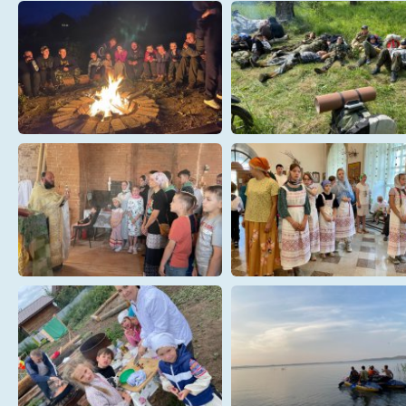
4D0XFOylllE
4ecq6q0
99999999
9W7KJznk3W4
ENGfT5cRl_8
HtBQYyfQ8TE