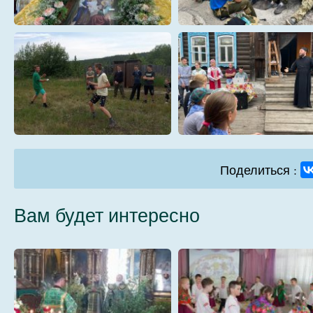
qnYiwK9qXBY
SfZr-5rILS4
U7h1gPwnzWI
xKMZoBfcbxA
Поделиться :
Вам будет интересно
yxvcUNyH1ck
ZBpdSOGzVyY