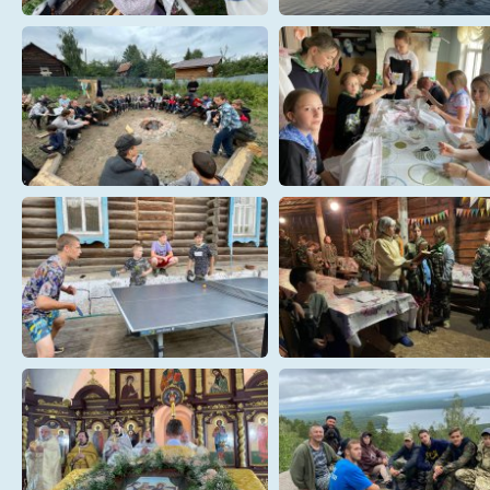
iVlNkepFgCo
k6MRpvFJhg
LLnADi5huzg
m00rSl1Ldls