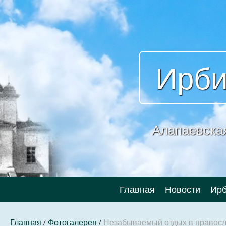
Ирби
Алапаевска
Главная
Новости
Ирб
Главная
/
Фотогалерея
/
Незабываемый отдых в правосл