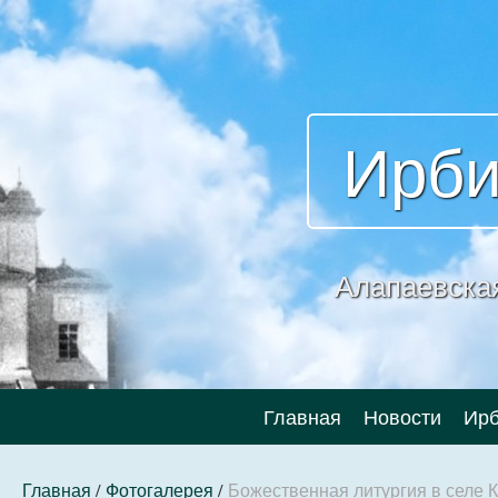
Ирби
Алапаевска
Главная
Новости
Ирб
Главная
/
Фотогалерея
/
Божественная литургия в селе 