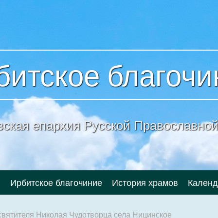
битское благочи
вская епархия
Русской Православной
и
Ирбитское благочиние
История храмов
Календ
святителя Николая Чудотворца села Ницинское