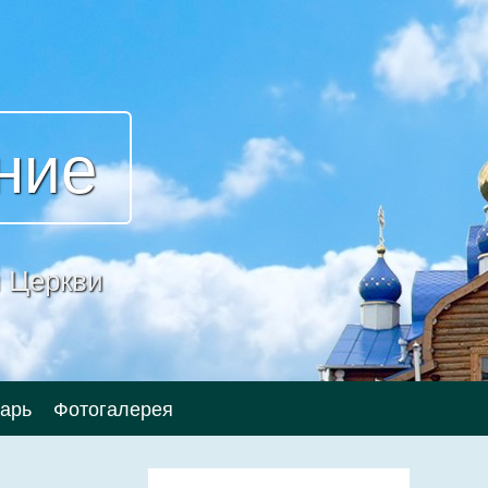
ние
 Церкви
арь
Фотогалерея