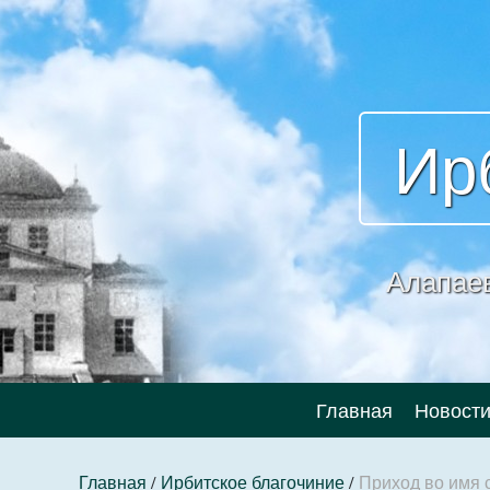
Ир
Алапае
Главная
Новост
Главная
/
Ирбитское благочиние
/
Приход во имя 