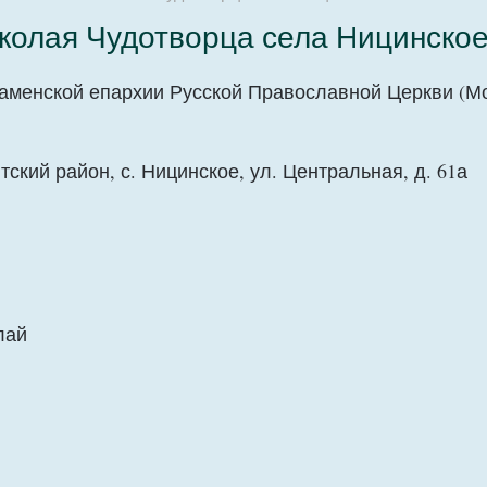
иколая Чудотворца села Ницинско
Каменской епархии Русской Православной Церкви (М
ский район, с. Ницинское, ул. Центральная, д. 61а
лай