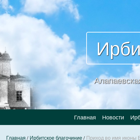
Ирби
Алапаевска
Главная
Новости
Ирб
Главная
/
Ирбитское благочиние
/
Приход во имя иконы 