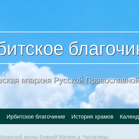
битское благочи
вская епархия
Русской Православной
и
Ирбитское благочиние
История храмов
Календ
 Казанской иконы Божией Матери д. Чусовляны