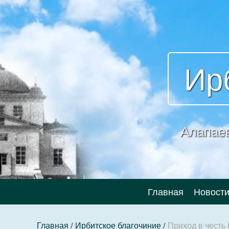
Ир
Алапае
Главная
Новост
Главная
/
Ирбитское благочиние
/
Приход в честь