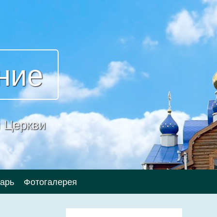
ние
 Церкви
арь
Фотогалерея