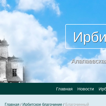
Ирби
Алапаевска
Главная
Новости
Ирб
Главная
/
Ирбитское благочиние
/
Благочинный