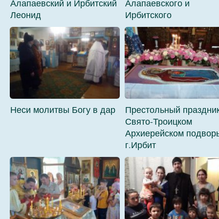
Алапаевский и Ирбитский
Алапаевского и
Леонид
Ирбитского
Неси молитвы Богу в дар
Престольный праздник
Свято-Троицком
Архиерейском подвор
г.Ирбит