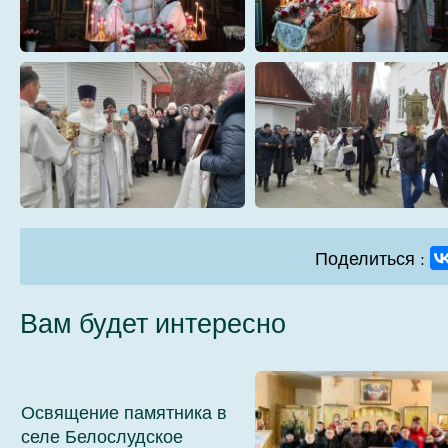
20
21
3
4
Поделиться :
Вам будет интересно
7
8
Освящение памятника в
селе Белослудское