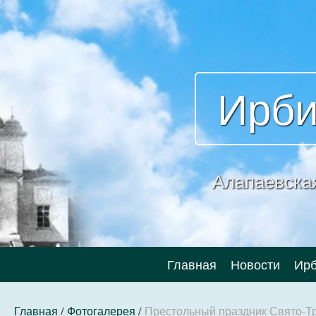
Ирби
Алапаевска
Главная
Новости
Ирб
Главная
/
Фотогалерея
/
Престольный праздник Свято-Тр