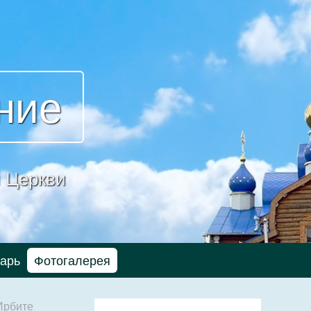
ние
 Церкви
арь
Фотогалерея
Ирбите