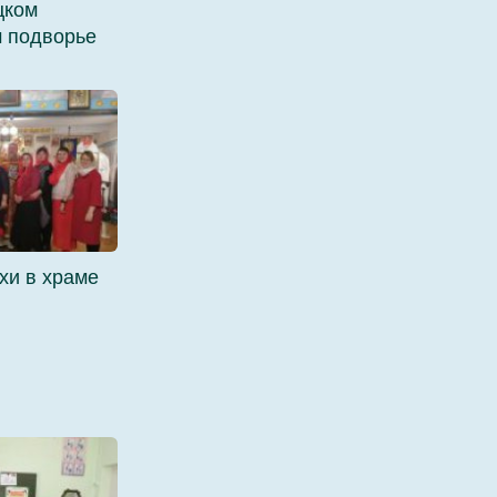
цком
 подворье
хи в храме