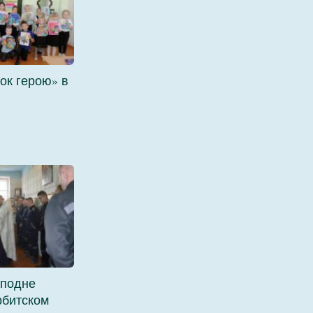
ок герою» в
сподне
рбитском