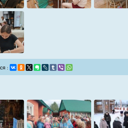
2
3
6
7
ся :