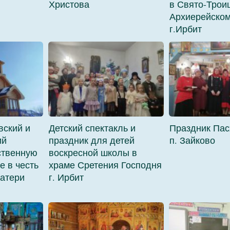
Христова
в Свято-Трои
Архиерейском
г.Ирбит
вский и
Детский спектакль и
Праздник Пас
ий
праздник для детей
п. Зайково
ственную
воскресной школы в
е в честь
храме Сретения Господня
атери
г. Ирбит