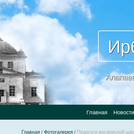
Ир
Алапае
Главная
Новост
Главная
/
Фотогалерея
/
Педагоги воскресной шко