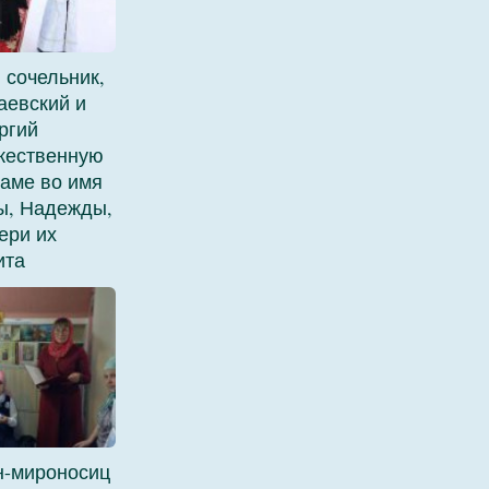
 сочельник,
аевский и
ргий
жественную
раме во имя
ры, Надежды,
ери их
ита
н-мироносиц