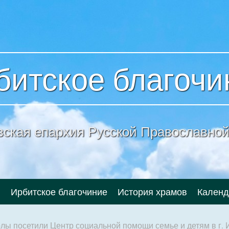
битское благочи
вская епархия
Русской Православной
и
Ирбитское благочиние
История храмов
Календ
лы посетили Центр социальной помощи семье и детям в г. 