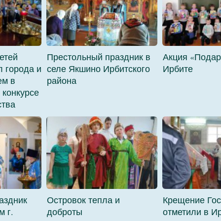
етей
Престольный праздник в
Акция «Подар
 города и
селе Якшино Ирбитского
Ирбите
ем в
района
конкурсе
ства
аздник
Островок тепла и
Крещение Го
м г.
доброты
отметили в И