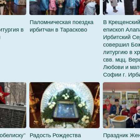
Паломническая поездка
В Крещенский
итургия в
ирбитчан в Тарасково
епископ Алап
я
Ирбитский Се
совершил Бо
литургию в х
свв. мцц. Ве
Любови и мат
Софии г. Ирб
 обелиску"
Радость Рождества
Праздник Же