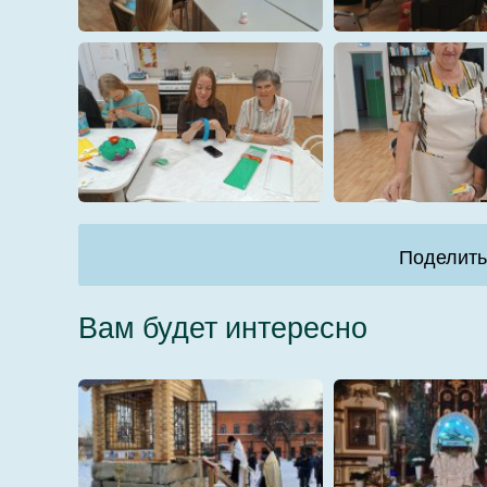
1
10
4 (2)
5 (2)
Поделить
Вам будет интересно
8
9