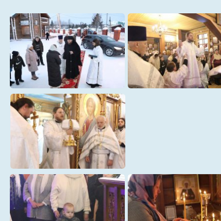
001
002