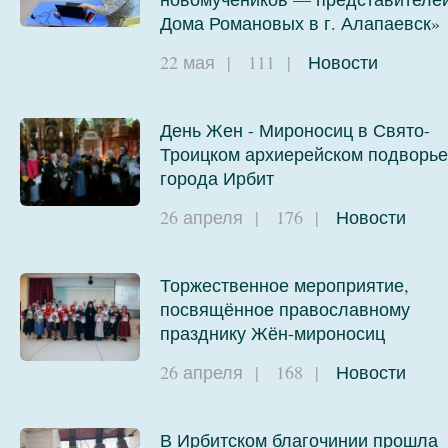
Дома Романовых в г. Алапаевск»
22 мая
|
111
|
Новости
День Жен - Мироносиц в Свято-
Троицком архиерейском подворье
города Ирбит
26 апреля
|
176
|
Новости
Торжественное мероприятие,
посвящённое православному
празднику Жён-мироносиц
26 апреля
|
168
|
Новости
В Ирбитском благочинии прошла