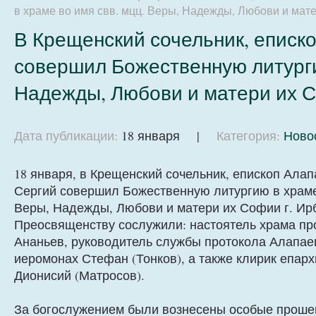
в храме во имя свв. мцц. Веры, Надежды, Любови и мате
В Крещенский сочельник, еписк
совершил Божественную литурги
Надежды, Любови и матери их С
Дата публикации:
18 января |
Категория:
Ново
18 января, в Крещенский сочельник, епископ Алап
Сергий совершил Божественную литургию в храме 
Веры, Надежды, Любови и матери их Софии г. Ирб
Преосвященству сослужили: настоятель храма п
Ананьев, руководитель службы протокола Алапае
иеромонах Стефан (Тонков), а также клирик епар
Дионисий (Матросов).
За богослужением были вознесены особые проше