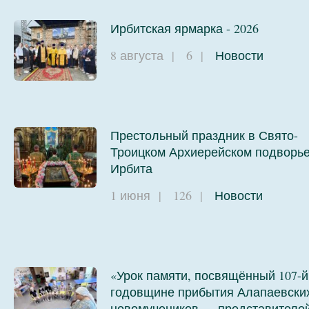
Ирбитская ярмарка - 2026
009
010
8 августа
|
6
|
Новости
Престольный праздник в Свято-
Троицком Архиерейском подворье
Ирбита
1 июня
|
126
|
Новости
«Урок памяти, посвящённый 107-й
годовщине прибытия Алапаевски
новомучеников — представителе