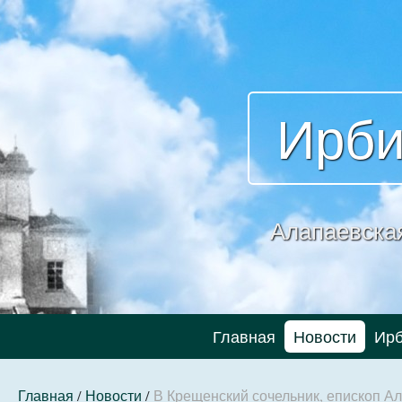
Ирби
Алапаевска
Главная
Новости
Ирб
Главная
/
Новости
/
В Крещенский сочельник, епископ А