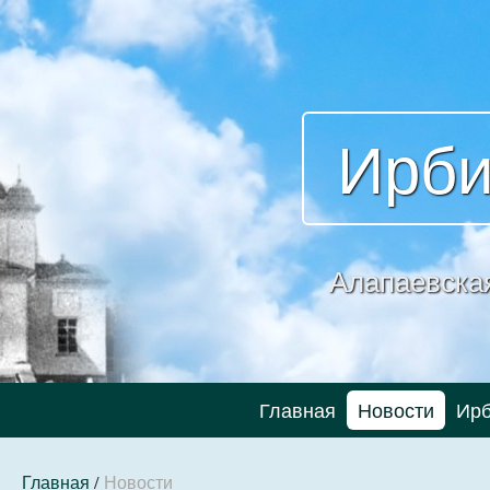
Ирби
Алапаевска
Главная
Новости
Ирб
Главная
/
Новости