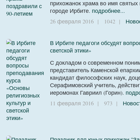
прихожанок храма во имя святых
городе Ирбите.
подробнее...
26 февраля 2016
|
1042
|
Ново
В Ирбите педагоги обсудят вопро
светской этики»
С докладом о современном поним
представитель Каменской епархии
кандидат философских наук, доц
Серафимовский учитель, действи
иеромонах Гавриил (Горин).
подро
11 февраля 2016
|
973
|
Новос
Праздник для юных прихожан "За