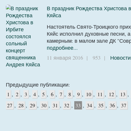
В праздник Рождества Христова 
Кяйса
Настоятель Свято-Троицкого при
Кяйс исполнил духовные песни, а
камерным: в малом зале ДК "Сов
подробнее...
11 января 2016
|
953
|
Новости
Предыдущие публикации:
1
,
2
,
3
,
4
,
5
,
6
,
7
,
8
,
9
,
10
,
11
,
12
,
13
,
27
,
28
,
29
,
30
,
31
,
32
,
33
,
34
,
35
,
36
,
37