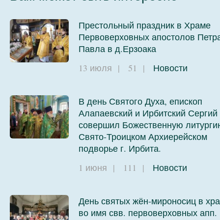
Престольный праздник в Храме
Первоверховных апостолов Петра
храм Веры Надежды ...
храм Веры Надежды.
Павла в д.Ерзоака
13 июля
|
51
|
Новости
В день Святого Духа, епископ
Алапаевский и Ирбитский Сергий
совершил Божественную литурги
Свято-Троицком Архиерейском
подворье г. Ирбита.
1 июня
|
111
|
Новости
День святых жён-мироносиц в хр
во имя свв. первоверховных апп.