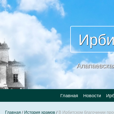
Ирби
Алапаевска
Главная
Новости
Ирб
Главная
/
История храмов
/
В Ирбитском благочинии про