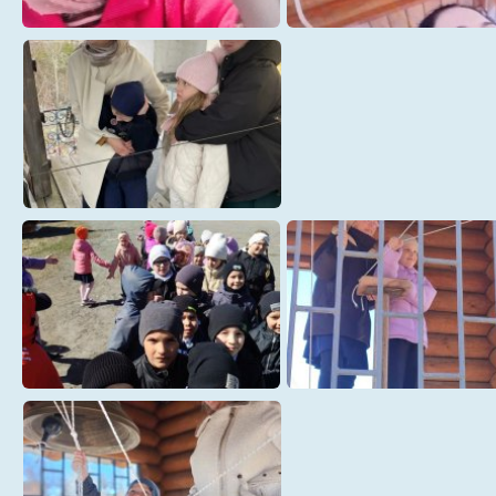
59612f3f-dd22-4529-9853-
a9ee2dd5-723e-4025-86
4097cf357dfb
21a12592dc5f
детский сад Тополек (2)