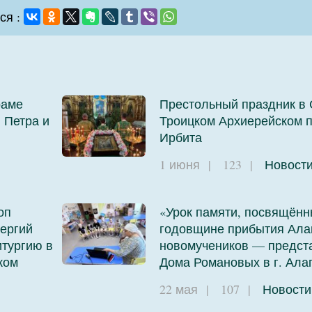
ся :
раме
Престольный праздник в 
 Петра и
Троицком Архиерейском п
Ирбита
1 июня
|
123
|
Новост
оп
«Урок памяти, посвящённ
ергий
годовщине прибытия Ала
тургию в
новомучеников — предст
ком
Дома Романовых в г. Ала
22 мая
|
107
|
Новости