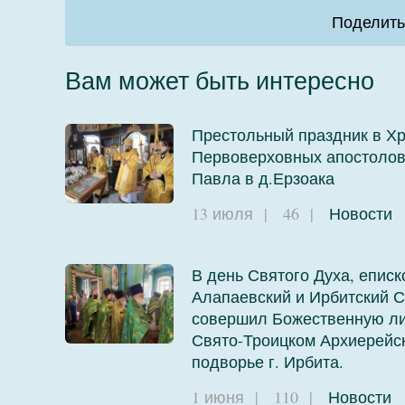
Поделить
Вам может быть интересно
Престольный праздник в Х
Первоверховных апостолов
Павла в д.Ерзоака
13 июля
|
46
|
Новости
В день Святого Духа, еписк
Алапаевский и Ирбитский С
совершил Божественную ли
Свято-Троицком Архиерейс
подворье г. Ирбита.
1 июня
|
110
|
Новости