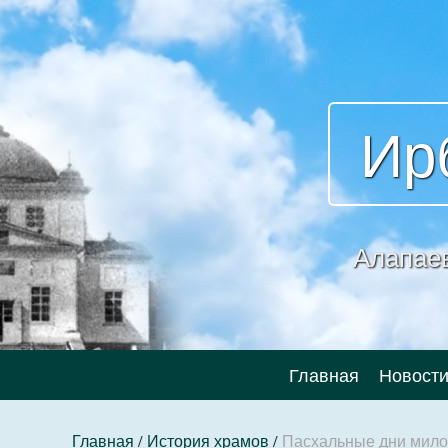
Ир
Алапае
Главная
Новост
Главная
/
История храмов
/
Пасхальные дни мил