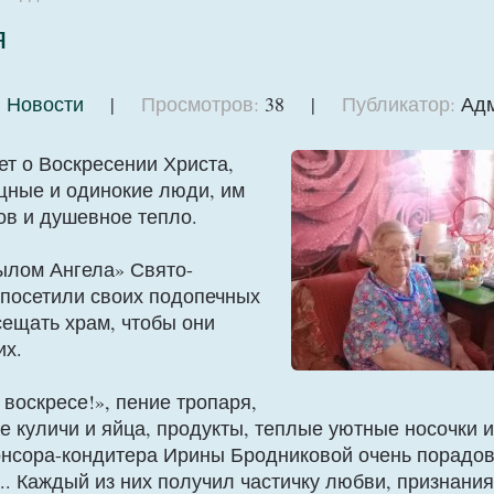
я
:
Новости
|
Просмотров:
38 |
Публикатор:
Адм
ет о Воскресении Христа,
щные и одинокие люди, им
ов и душевное тепло.
ылом Ангела» Свято-
 посетили своих подопечных
сещать храм, чтобы они
их.
воскресе!», пение тропаря,
 куличи и яйца, продукты, теплые уютные носочки и
онсора-кондитера Ирины Бродниковой очень порадо
. Каждый из них получил частичку любви, признания