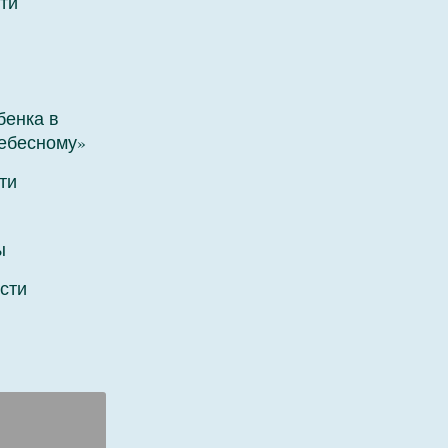
ти
бенка в
Небесному»
ти
ы
сти