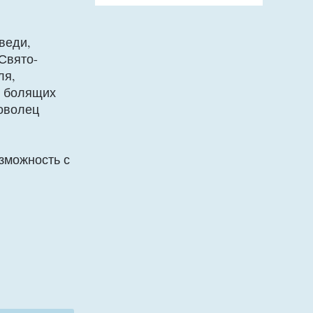
веди,
Свято-
ля,
и болящих
оволец
зможность с