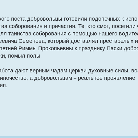
кого поста добровольцы готовили подопечных к испо
а соборования и причастия. Те, кто смог, посетили 
 для таинства соборования с помощью нашего водите
евича Семенова, который доставлял престарелых 
-летней Риммы Прокопьевны к празднику Пасхи добр
лки, помыл полы.
абота дают верным чадам церкви духовные силы, во
иночество, а добровольцам – реальное проявление
ия.