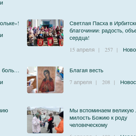
и
ольке»!
Светлая Пасха в Ирбитск
благочинии: радость, об
и
сердца!
15 апреля
|
257
|
Ново
и боль…
Благая весть
и
7 апреля
|
208
|
Новос
нию
Мы вспоминаем великую 
милость Божию к роду
человеческому