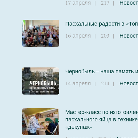
17 апреля
|
217
|
Новост
Пасхальные радости в «Топ
16 апреля
|
203
|
Новост
Чернобыль – наша память 
14 апреля
|
214
|
Новост
Мастер-класс по изготовле
пасхального яйца в технике
«декупаж»