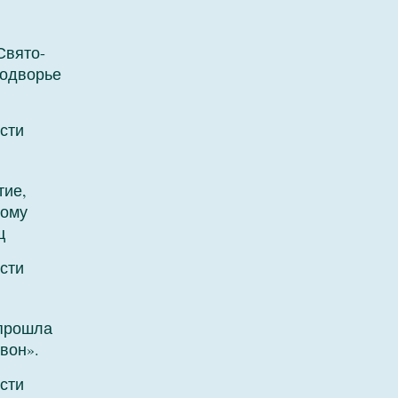
Свято-
подворье
сти
тие,
ному
ц
сти
 прошла
вон».
сти