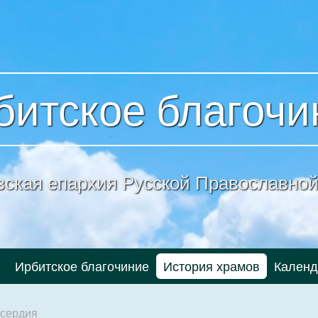
битское благочи
вская епархия
Русской Православной
и
Ирбитское благочиние
История храмов
Календ
осердия