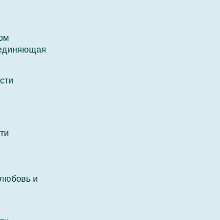
ом
ъединяющая
сти
ти
любовь и