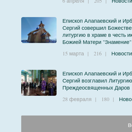
6 апреля
|
205
|
Новост
Епископ Алапаевский и Ирб
Сергий совершил Божеств
литургию в храме в честь и
Божией Матери "Знамение"
15 марта
|
216
|
Новости
Епископ Алапаевский и Ирб
Сергий возглавил Литурги
Преждеосвященных Даров
28 февраля
|
180
|
Ново
В