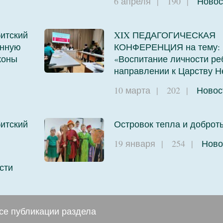
и
6 апреля
|
190
|
Новос
итский
XIX ПЕДАГОГИЧЕСКАЯ
енную
КОНФЕРЕНЦИЯ на тему:
коны
«Воспитание личности ре
направлении к Царству 
10 марта
|
202
|
Новос
итский
Островок тепла и доброт
ю
19 января
|
254
|
Ново
сти
се публикации раздела