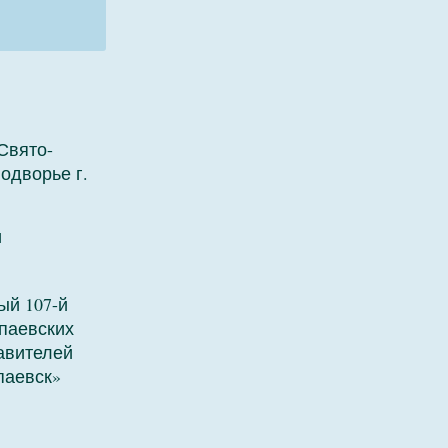
Свято-
одворье г.
и
ый 107-й
паевских
авителей
паевск»