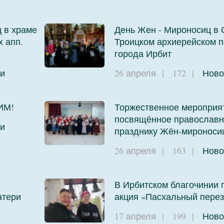
 в храме
День Жен - Мироносиц в 
х апп.
Троицком архиерейском 
города Ирбит
и
26 апреля
|
172
|
Ново
ИМ!
Торжественное мероприя
посвящённое православ
и
празднику Жён-мироноси
26 апреля
|
163
|
Ново
В Ирбитском благочинии
атери
акция «Пасхальный перез
17 апреля
|
199
|
Ново