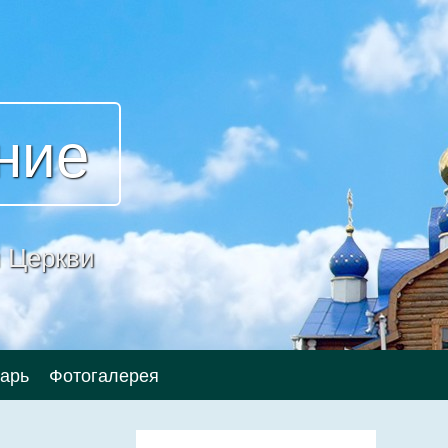
ние
 Церкви
арь
Фотогалерея