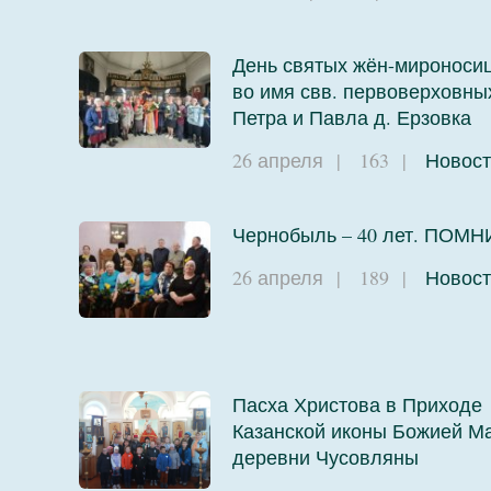
День святых жён-мироносиц
во имя свв. первоверховны
Петра и Павла д. Ерзовка
26 апреля
|
163
|
Новост
Чернобыль – 40 лет. ПОМН
26 апреля
|
189
|
Новост
Пасха Христова в Приходе
Казанской иконы Божией М
деревни Чусовляны